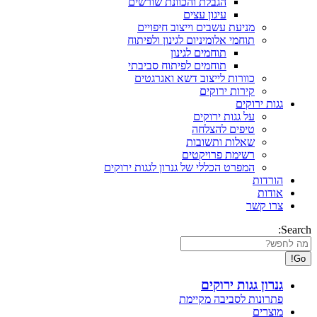
הגבלת והכוונת שורשים
עיגון עצים
מניעת עשבים וייצוב חיפויים
תוחמי אלומיניום לגינון ולפיתוח
תוחמים לגינון
תוחמים לפיתוח סביבתי
כוורות לייצוב דשא ואגרגטים
קירות ירוקים
גגות ירוקים
על גגות ירוקים
טיפים להצלחה
שאלות ותשובות
רשימת פרויקטים
המפרט הכללי של גנרון לגגות ירוקים
הורדות
אודות
צרו קשר
Search:
גנרון גגות ירוקים
פתרונות לסביבה מקיימת
מוצרים