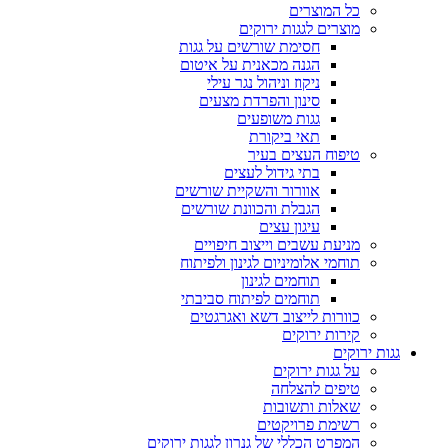
כל המוצרים
מוצרים לגגות ירוקים
חסימת שורשים על גגות
הגנה מכאנית על איטום
ניקוז וניהול נגר עילי
סינון והפרדת מצעים
גגות משופעים
תאי ביקורת
טיפוח העצים בעיר
בתי גידול לעצים
אוורור והשקיית שורשים
הגבלת והכוונת שורשים
עיגון עצים
מניעת עשבים וייצוב חיפויים
תוחמי אלומיניום לגינון ולפיתוח
תוחמים לגינון
תוחמים לפיתוח סביבתי
כוורות לייצוב דשא ואגרגטים
קירות ירוקים
גגות ירוקים
על גגות ירוקים
טיפים להצלחה
שאלות ותשובות
רשימת פרויקטים
המפרט הכללי של גנרון לגגות ירוקים