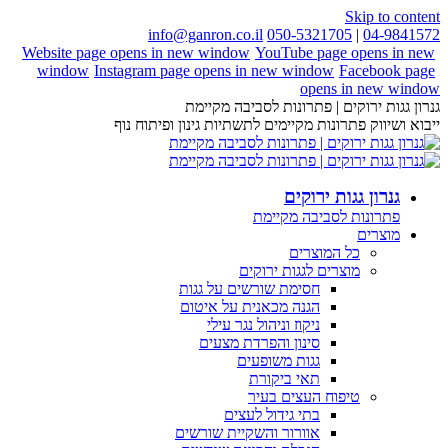
Skip to content
info@ganron.co.il
050-5321705
|
04-9841572
Website page opens in new window
YouTube page opens in new
window
Instagram page opens in new window
Facebook page
opens in new window
גנרון גגות ירוקים | פתרונות לסביבה מקיימת
ייבוא ושיווק פתרונות מקיימים לתשתיות גינון ופיתוח נוף
גנרון גגות ירוקים
פתרונות לסביבה מקיימת
מוצרים
כל המוצרים
מוצרים לגגות ירוקים
חסימת שורשים על גגות
הגנה מכאנית על איטום
ניקוז וניהול נגר עילי
סינון והפרדת מצעים
גגות משופעים
תאי ביקורת
טיפוח העצים בעיר
בתי גידול לעצים
אוורור והשקיית שורשים