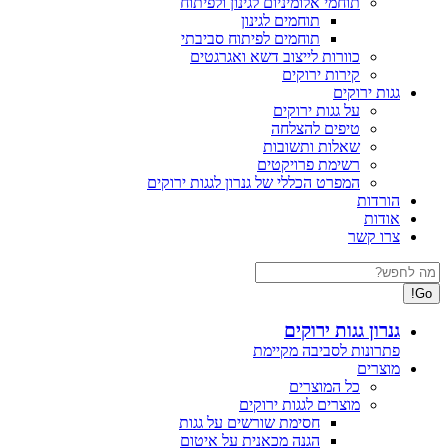
תוחמי אלומיניום לגינון ולפיתוח
תוחמים לגינון
תוחמים לפיתוח סביבתי
כוורות לייצוב דשא ואגרגטים
קירות ירוקים
גגות ירוקים
על גגות ירוקים
טיפים להצלחה
שאלות ותשובות
רשימת פרויקטים
המפרט הכללי של גנרון לגגות ירוקים
הורדות
אודות
צרו קשר
Search:
גנרון גגות ירוקים
פתרונות לסביבה מקיימת
מוצרים
כל המוצרים
מוצרים לגגות ירוקים
חסימת שורשים על גגות
הגנה מכאנית על איטום