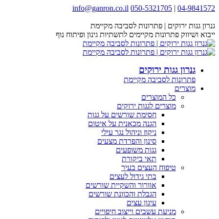
Skip
info@ganron.co.il
050-5321705
|
04-9841572
Facebook
Instagram
YouTube
Website
to
page
page
content
page
page
גנרון גגות ירוקים | פתרונות לסביבה מקיימת
opens
opens
opens
opens
ייבוא ושיווק פתרונות מקיימים לתשתיות גינון ופיתוח נוף
in
in
in
in
new
new
new
new
window
window
window
window
גנרון גגות ירוקים
פתרונות לסביבה מקיימת
מוצרים
כל המוצרים
מוצרים לגגות ירוקים
חסימת שורשים על גגות
הגנה מכאנית על איטום
ניקוז וניהול נגר עילי
סינון והפרדת מצעים
גגות משופעים
תאי ביקורת
טיפוח העצים בעיר
בתי גידול לעצים
אוורור והשקיית שורשים
הגבלת והכוונת שורשים
עיגון עצים
מניעת עשבים וייצוב חיפויים