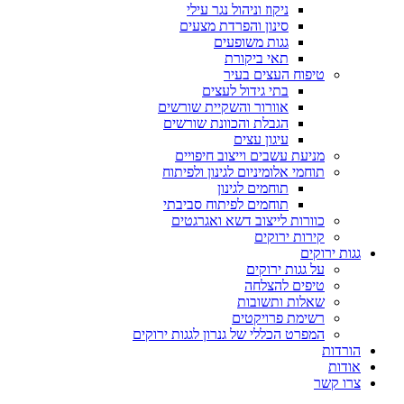
ניקוז וניהול נגר עילי
סינון והפרדת מצעים
גגות משופעים
תאי ביקורת
טיפוח העצים בעיר
בתי גידול לעצים
אוורור והשקיית שורשים
הגבלת והכוונת שורשים
עיגון עצים
מניעת עשבים וייצוב חיפויים
תוחמי אלומיניום לגינון ולפיתוח
תוחמים לגינון
תוחמים לפיתוח סביבתי
כוורות לייצוב דשא ואגרגטים
קירות ירוקים
גגות ירוקים
על גגות ירוקים
טיפים להצלחה
שאלות ותשובות
רשימת פרויקטים
המפרט הכללי של גנרון לגגות ירוקים
הורדות
אודות
צרו קשר