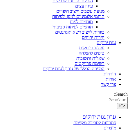
הגבלת והכוונת שורשים
עיגון עצים
מניעת עשבים וייצוב חיפויים
תוחמי אלומיניום לגינון ולפיתוח
תוחמים לגינון
תוחמים לפיתוח סביבתי
כוורות לייצוב דשא ואגרגטים
קירות ירוקים
גגות ירוקים
על גגות ירוקים
טיפים להצלחה
שאלות ותשובות
רשימת פרויקטים
המפרט הכללי של גנרון לגגות ירוקים
הורדות
אודות
צרו קשר
Search:
גנרון גגות ירוקים
פתרונות לסביבה מקיימת
מוצרים