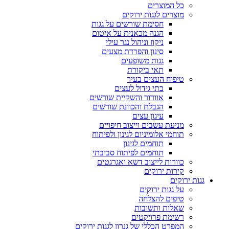
כל המוצרים
מוצרים לגגות ירוקים
חסימת שורשים על גגות
הגנה מכאנית על איטום
ניקוז וניהול נגר עילי
סינון והפרדת מצעים
גגות משופעים
תאי ביקורת
טיפוח העצים בעיר
בתי גידול לעצים
אוורור והשקיית שורשים
הגבלת והכוונת שורשים
עיגון עצים
מניעת עשבים וייצוב חיפויים
תוחמי אלומיניום לגינון ולפיתוח
תוחמים לגינון
תוחמים לפיתוח סביבתי
כוורות לייצוב דשא ואגרגטים
קירות ירוקים
גגות ירוקים
על גגות ירוקים
טיפים להצלחה
שאלות ותשובות
רשימת פרויקטים
המפרט הכללי של גנרון לגגות ירוקים