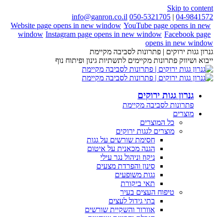
Skip to content
info@ganron.co.il
050-5321705
|
04-9841572
Website page opens in new window
YouTube page opens in new
window
Instagram page opens in new window
Facebook page
opens in new window
גנרון גגות ירוקים | פתרונות לסביבה מקיימת
ייבוא ושיווק פתרונות מקיימים לתשתיות גינון ופיתוח נוף
גנרון גגות ירוקים
פתרונות לסביבה מקיימת
מוצרים
כל המוצרים
מוצרים לגגות ירוקים
חסימת שורשים על גגות
הגנה מכאנית על איטום
ניקוז וניהול נגר עילי
סינון והפרדת מצעים
גגות משופעים
תאי ביקורת
טיפוח העצים בעיר
בתי גידול לעצים
אוורור והשקיית שורשים