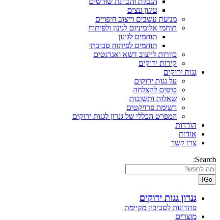
הגבלת והכוונת שורשים
עיגון עצים
מניעת עשבים וייצוב חיפויים
תוחמי אלומיניום לגינון ולפיתוח
תוחמים לגינון
תוחמים לפיתוח סביבתי
כוורות לייצוב דשא ואגרגטים
קירות ירוקים
גגות ירוקים
על גגות ירוקים
טיפים להצלחה
שאלות ותשובות
רשימת פרויקטים
המפרט הכללי של גנרון לגגות ירוקים
הורדות
אודות
צרו קשר
Search:
גנרון גגות ירוקים
פתרונות לסביבה מקיימת
מוצרים