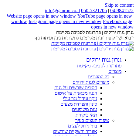
Skip to content
info@ganron.co.il
050-5321705
|
04-9841572
Website page opens in new window
YouTube page opens in new
window
Instagram page opens in new window
Facebook page
opens in new window
גנרון גגות ירוקים | פתרונות לסביבה מקיימת
ייבוא ושיווק פתרונות מקיימים לתשתיות גינון ופיתוח נוף
גנרון גגות ירוקים
פתרונות לסביבה מקיימת
מוצרים
כל המוצרים
מוצרים לגגות ירוקים
חסימת שורשים על גגות
הגנה מכאנית על איטום
ניקוז וניהול נגר עילי
סינון והפרדת מצעים
גגות משופעים
תאי ביקורת
טיפוח העצים בעיר
בתי גידול לעצים
אוורור והשקיית שורשים