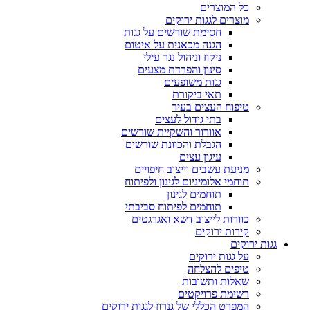
כל המוצרים
מוצרים לגגות ירוקים
חסימת שורשים על גגות
הגנה מכאנית על איטום
ניקוז וניהול נגר עילי
סינון והפרדת מצעים
גגות משופעים
תאי ביקורת
טיפוח העצים בעיר
בתי גידול לעצים
אוורור והשקיית שורשים
הגבלת והכוונת שורשים
עיגון עצים
מניעת עשבים וייצוב חיפויים
תוחמי אלומיניום לגינון ולפיתוח
תוחמים לגינון
תוחמים לפיתוח סביבתי
כוורות לייצוב דשא ואגרגטים
קירות ירוקים
גגות ירוקים
על גגות ירוקים
טיפים להצלחה
שאלות ותשובות
רשימת פרויקטים
המפרט הכללי של גנרון לגגות ירוקים