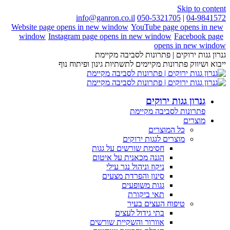
Skip to content
info@ganron.co.il
050-5321705
|
04-9841572
Website page opens in new window
YouTube page opens in new
window
Instagram page opens in new window
Facebook page
opens in new window
גנרון גגות ירוקים | פתרונות לסביבה מקיימת
ייבוא ושיווק פתרונות מקיימים לתשתיות גינון ופיתוח נוף
גנרון גגות ירוקים
פתרונות לסביבה מקיימת
מוצרים
כל המוצרים
מוצרים לגגות ירוקים
חסימת שורשים על גגות
הגנה מכאנית על איטום
ניקוז וניהול נגר עילי
סינון והפרדת מצעים
גגות משופעים
תאי ביקורת
טיפוח העצים בעיר
בתי גידול לעצים
אוורור והשקיית שורשים