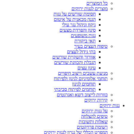
כל המוצרים
מוצרים לגגות ירוקים
חסימת שורשים על גגות
הגנה מכאנית על איטום
ניקוז וניהול נגר עילי
סינון והפרדת מצעים
גגות משופעים
תאי ביקורת
טיפוח העצים בעיר
בתי גידול לעצים
אוורור והשקיית שורשים
הגבלת והכוונת שורשים
עיגון עצים
מניעת עשבים וייצוב חיפויים
תוחמי אלומיניום לגינון ולפיתוח
תוחמים לגינון
תוחמים לפיתוח סביבתי
כוורות לייצוב דשא ואגרגטים
קירות ירוקים
גגות ירוקים
על גגות ירוקים
טיפים להצלחה
שאלות ותשובות
רשימת פרויקטים
המפרט הכללי של גנרון לגגות ירוקים