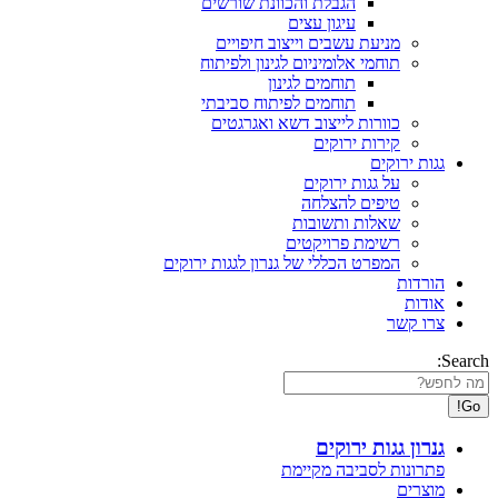
הגבלת והכוונת שורשים
עיגון עצים
מניעת עשבים וייצוב חיפויים
תוחמי אלומיניום לגינון ולפיתוח
תוחמים לגינון
תוחמים לפיתוח סביבתי
כוורות לייצוב דשא ואגרגטים
קירות ירוקים
גגות ירוקים
על גגות ירוקים
טיפים להצלחה
שאלות ותשובות
רשימת פרויקטים
המפרט הכללי של גנרון לגגות ירוקים
הורדות
אודות
צרו קשר
Search:
גנרון גגות ירוקים
פתרונות לסביבה מקיימת
מוצרים