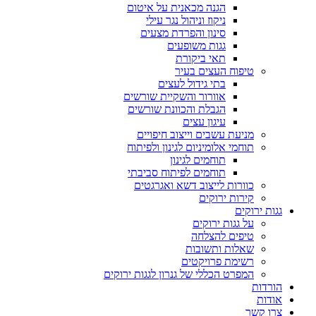
הגנה מכאנית על איטום
ניקוז וניהול נגר עילי
סינון והפרדת מצעים
גגות משופעים
תאי ביקורת
טיפוח העצים בעיר
בתי גידול לעצים
אוורור והשקיית שורשים
הגבלת והכוונת שורשים
עיגון עצים
מניעת עשבים וייצוב חיפויים
תוחמי אלומיניום לגינון ולפיתוח
תוחמים לגינון
תוחמים לפיתוח סביבתי
כוורות לייצוב דשא ואגרגטים
קירות ירוקים
גגות ירוקים
על גגות ירוקים
טיפים להצלחה
שאלות ותשובות
רשימת פרויקטים
המפרט הכללי של גנרון לגגות ירוקים
הורדות
אודות
צרו קשר