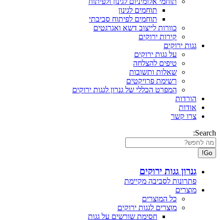
תוחמי אלומיניום לגינון ולפיתוח
תוחמים לגינון
תוחמים לפיתוח סביבתי
כוורות לייצוב דשא ואגרגטים
קירות ירוקים
גגות ירוקים
על גגות ירוקים
טיפים להצלחה
שאלות ותשובות
רשימת פרויקטים
המפרט הכללי של גנרון לגגות ירוקים
הורדות
אודות
צרו קשר
Search:
גנרון גגות ירוקים
פתרונות לסביבה מקיימת
מוצרים
כל המוצרים
מוצרים לגגות ירוקים
חסימת שורשים על גגות