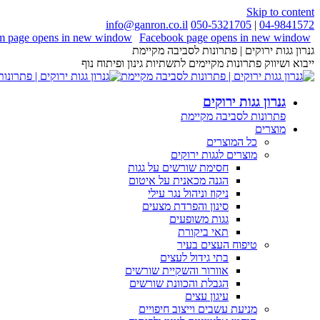
Skip to content
info@ganron.co.il
050-5321705
|
04-9841572
am page opens in new window
Facebook page opens in new window
גנרון גגות ירוקים | פתרונות לסביבה מקיימת
ייבוא ושיווק פתרונות מקיימים לתשתיות גינון ופיתוח נוף
גנרון גגות ירוקים
פתרונות לסביבה מקיימת
מוצרים
כל המוצרים
מוצרים לגגות ירוקים
חסימת שורשים על גגות
הגנה מכאנית על איטום
ניקוז וניהול נגר עילי
סינון והפרדת מצעים
גגות משופעים
תאי ביקורת
טיפוח העצים בעיר
בתי גידול לעצים
אוורור והשקיית שורשים
הגבלת והכוונת שורשים
עיגון עצים
מניעת עשבים וייצוב חיפויים