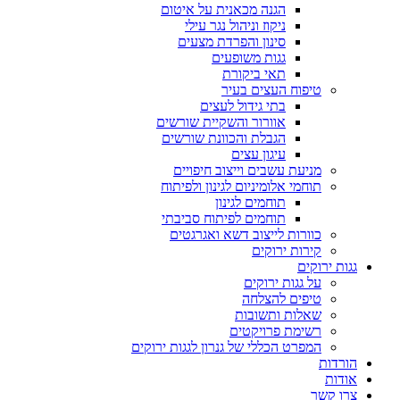
הגנה מכאנית על איטום
ניקוז וניהול נגר עילי
סינון והפרדת מצעים
גגות משופעים
תאי ביקורת
טיפוח העצים בעיר
בתי גידול לעצים
אוורור והשקיית שורשים
הגבלת והכוונת שורשים
עיגון עצים
מניעת עשבים וייצוב חיפויים
תוחמי אלומיניום לגינון ולפיתוח
תוחמים לגינון
תוחמים לפיתוח סביבתי
כוורות לייצוב דשא ואגרגטים
קירות ירוקים
גגות ירוקים
על גגות ירוקים
טיפים להצלחה
שאלות ותשובות
רשימת פרויקטים
המפרט הכללי של גנרון לגגות ירוקים
הורדות
אודות
צרו קשר