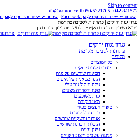
Skip to content
info@ganron.co.il
050-5321705
|
04-9841572
am page opens in new window
Facebook page opens in new window
גנרון גגות ירוקים | פתרונות לסביבה מקיימת
ייבוא ושיווק פתרונות מקיימים לתשתיות גינון ופיתוח נוף
גנרון גגות ירוקים
פתרונות לסביבה מקיימת
מוצרים
כל המוצרים
מוצרים לגגות ירוקים
חסימת שורשים על גגות
הגנה מכאנית על איטום
ניקוז וניהול נגר עילי
סינון והפרדת מצעים
גגות משופעים
תאי ביקורת
טיפוח העצים בעיר
בתי גידול לעצים
אוורור והשקיית שורשים
הגבלת והכוונת שורשים
עיגון עצים
מניעת עשבים וייצוב חיפויים