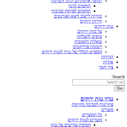
תוחמי אלומיניום לגינון ולפיתוח
תוחמים לגינון
תוחמים לפיתוח סביבתי
כוורות לייצוב דשא ואגרגטים
קירות ירוקים
גגות ירוקים
על גגות ירוקים
טיפים להצלחה
שאלות ותשובות
רשימת פרויקטים
המפרט הכללי של גנרון לגגות ירוקים
הורדות
אודות
צרו קשר
Search:
גנרון גגות ירוקים
פתרונות לסביבה מקיימת
מוצרים
כל המוצרים
מוצרים לגגות ירוקים
חסימת שורשים על גגות