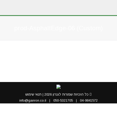
prod-AsphaltEdge-06 (Custom)
You are here:
כל הזכויות שמורות לגנרון 2026 |
תנאי שימוש
info@ganron.co.il
|
050-5321705
|
04-9841572