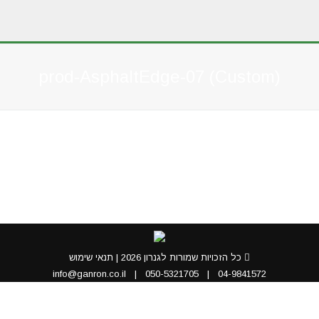
prod-AsphaltEdge-07 (Custom)
You are here:
כל הזכויות שמורות לגנרון 2026 |
תנאי שימוש
info@ganron.co.il
|
050-5321705
|
04-9841572