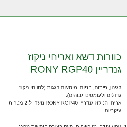
כוורות דשא ואריחי ניקוז
גנדריין RONY RGP40
לגינון, פיתוח, חניות ומיסעות בגגות (לטווחי ניקוז
גדולים ולעומסים גבוהים).
אריחי הניקוז גנדריין RONY RGP40 נועדו ל-2 מטרות
עיקריות:
ניקוז עודפי מי השקיה וגשם בצורה חופשית מהגג