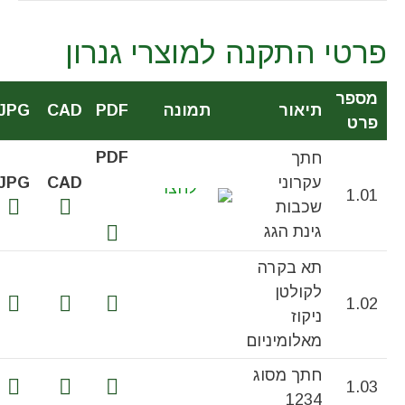
פרטי התקנה למוצרי גנרון
מספר
תיאור
תמונה
PDF
CAD
JPG
פרט
PDF
חתך
עקרוני
CAD
JPG
1.01
שכבות
גינת הגג
תא בקרה
לקולטן
1.02
ניקוז
מאלומיניום
חתך מסוג
1.03
1234