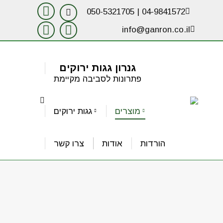
050-5321705
|
04-9841572
Website
YouTube
page
info@ganron.co.il
opens
page
Facebook
Instagram
in
new
opens
page
page
window
גנרון גגות ירוקים
in
opens
opens
פתרונות לסביבה מקיימת
new
in
in
Search:
window
new
new
מוצרים
גגות ירוקים
window
window
הורדות
אודות
צרו קשר