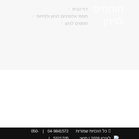
תוחמים
דף הבית
תוחמי אלומיניום לגינון ולפיתוח
לגינון
תוחמים לגינון
™ProSlide פרוסלייד – תוחם אלומיניום אנכי לגינון
כל הזכויות שמורות
04-9841572
|
050-
לגנרון 2026 |
תנאי
5321705
|