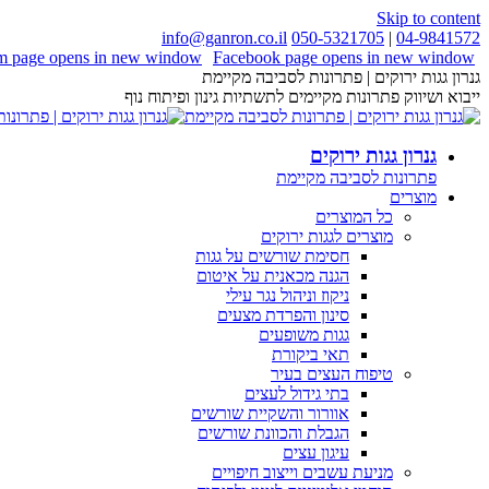
Skip to content
info@ganron.co.il
050-5321705
|
04-9841572
am page opens in new window
Facebook page opens in new window
גנרון גגות ירוקים | פתרונות לסביבה מקיימת
ייבוא ושיווק פתרונות מקיימים לתשתיות גינון ופיתוח נוף
גנרון גגות ירוקים
פתרונות לסביבה מקיימת
מוצרים
כל המוצרים
מוצרים לגגות ירוקים
חסימת שורשים על גגות
הגנה מכאנית על איטום
ניקוז וניהול נגר עילי
סינון והפרדת מצעים
גגות משופעים
תאי ביקורת
טיפוח העצים בעיר
בתי גידול לעצים
אוורור והשקיית שורשים
הגבלת והכוונת שורשים
עיגון עצים
מניעת עשבים וייצוב חיפויים