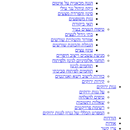
הגנה מכאנית על איטום
ניקוז וניהול נגר עילי
סינון והפרדת מצעים
גגות משופעים
תאי ביקורת
טיפוח העצים בעיר
בתי גידול לעצים
אוורור והשקיית שורשים
הגבלת והכוונת שורשים
עיגון עצים
מניעת עשבים וייצוב חיפויים
תוחמי אלומיניום לגינון ולפיתוח
תוחמים לגינון
תוחמים לפיתוח סביבתי
כוורות לייצוב דשא ואגרגטים
קירות ירוקים
גגות ירוקים
על גגות ירוקים
טיפים להצלחה
שאלות ותשובות
רשימת פרויקטים
המפרט הכללי של גנרון לגגות ירוקים
הורדות
אודות
צרו קשר