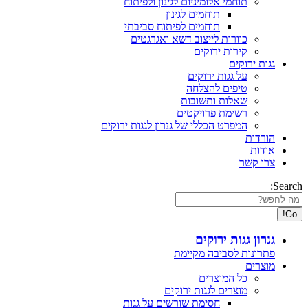
תוחמי אלומיניום לגינון ולפיתוח
תוחמים לגינון
תוחמים לפיתוח סביבתי
כוורות לייצוב דשא ואגרגטים
קירות ירוקים
גגות ירוקים
על גגות ירוקים
טיפים להצלחה
שאלות ותשובות
רשימת פרויקטים
המפרט הכללי של גנרון לגגות ירוקים
הורדות
אודות
צרו קשר
Search:
גנרון גגות ירוקים
פתרונות לסביבה מקיימת
מוצרים
כל המוצרים
מוצרים לגגות ירוקים
חסימת שורשים על גגות