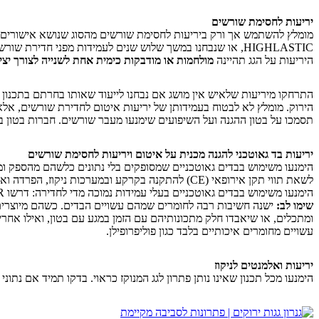
יריעות לחסימת שורשים
היריעות על הגג תהיינה
מולחמות או מודבקות כימית אחת לשנייה
לצורך יצי
התרחקו מיריעות שלאיש אין מושג אם נבחנו לייעוד שאותו בחרתם בתכנון הג
הירוק. מומלץ לא לבטוח בעמידותן של יריעות איטום לחדירת שורשים, אל
תסמכו על בטון ההגנה ועל השיפועים שימנעו מעבר שורשים. חברות בטון בע
יריעות בד גאוטכני להגנה מכנית על איטום ויריעות לחסימת שורשים
הימנעו משימוש בבדים גאוטכניים שמסופקים בלי נתונים כלשהם מהספק ומהיצר
לשאת תווי תקן אירופאי (CE) להתקנה בקרקע ובמערכות ניקוז, הפרדה ואיטום.
הימנעו משימוש בבדים גאוטכניים בעלי עמידות נמוכה מדי לחדירה: דרשו CBR של לפחות 5.0 קילו ניוטון. הימנעו מבדים שחוזקם נמוך מדי למתיחה: דרשו חוזק של לפחות 28 קילו ניוטון/מטר, והכול לפי המלצות מטעם FLL.
שימו לב:
ישנה חשיבות רבה לחומרים שמהם עשויים הבדים. כשהם מיוצרי
ומתכלים
, או שיאבדו חלק מתכונותיהם עם הזמן
במגע עם בטון
, ואילו אחר
עשויים מחומרים איכותיים בלבד כגון פוליפרופילן.
יריעות ואלמנטים לניקוז
הימנעו מכל תכנון שאינו נותן פתרון לגג המנוקז כראוי. בדקו תמיד אם נתו