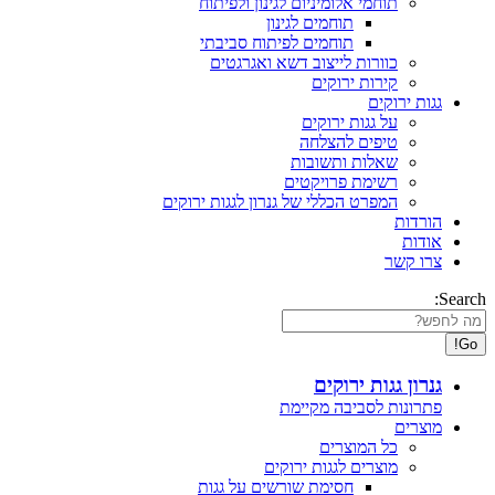
תוחמי אלומיניום לגינון ולפיתוח
תוחמים לגינון
תוחמים לפיתוח סביבתי
כוורות לייצוב דשא ואגרגטים
קירות ירוקים
גגות ירוקים
על גגות ירוקים
טיפים להצלחה
שאלות ותשובות
רשימת פרויקטים
המפרט הכללי של גנרון לגגות ירוקים
הורדות
אודות
צרו קשר
Search:
גנרון גגות ירוקים
פתרונות לסביבה מקיימת
מוצרים
כל המוצרים
מוצרים לגגות ירוקים
חסימת שורשים על גגות