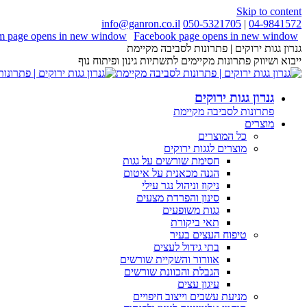
Skip to content
info@ganron.co.il
050-5321705
|
04-9841572
am page opens in new window
Facebook page opens in new window
גנרון גגות ירוקים | פתרונות לסביבה מקיימת
ייבוא ושיווק פתרונות מקיימים לתשתיות גינון ופיתוח נוף
גנרון גגות ירוקים
פתרונות לסביבה מקיימת
מוצרים
כל המוצרים
מוצרים לגגות ירוקים
חסימת שורשים על גגות
הגנה מכאנית על איטום
ניקוז וניהול נגר עילי
סינון והפרדת מצעים
גגות משופעים
תאי ביקורת
טיפוח העצים בעיר
בתי גידול לעצים
אוורור והשקיית שורשים
הגבלת והכוונת שורשים
עיגון עצים
מניעת עשבים וייצוב חיפויים