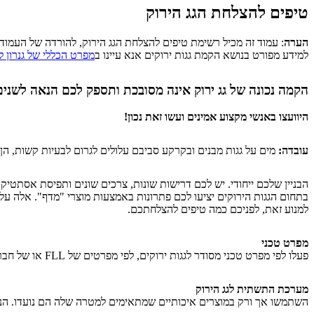
טיפים להצלחת הגג הירוק
הערה
: עמוד זה מכיל רשימת טיפים להצלחת הגג הירוק, להורדה של העמוד כמ
למידע מפורט בנושא הקמת גגות ירוקים אנא עיינו ב
מפרט הכללי של גנרון לג
הקמה נכונה של גג ירוק אינה מסובכת ותספק לכם הנאה לשנים
היוועצו באנשי מקצוע אמינים ועשו זאת נכון!
עובדה:
מים על גגות מבנים ובקרקע סביבם עלולים לגרום לבעיות קשות, הן במהלך הבנייה והן לאחר סיומה. 70% מכלל הנזקים שנגרמים 
הבניין שלכם ייחודי. יש לכם דרישות שונות, צרכים שונים ותפיסת אסתטיקה
בתחום הגגות הירוקים יציעו לכם פתרונות באמצעות מוצרי "מדף". אלה על
למנוע זאת, לפניכם כמה טיפים להצלחתכם.
מפרט טכני
פעלו לפי מפרט טכני מסודר לגגות ירוקים, לפי מפרטים של FLL או של חברות מובילות ומנוסות בתחום.
מערכת התשתית לגג הירוק
השתמשו אך ורק במוצרים איכותיים שמתאימים למטרה שלה הם נועדו. הנה