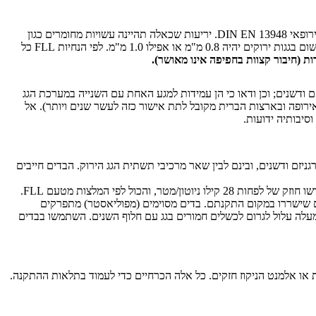
מומלץ להשתמש אך ורק ביריעות לחסימת שורשים מהסוג שנושא אישורים משני גופים אלה: FLL* (ראו הסבר בסוף המאמר), או באישור תו התקן האירופאי DIN EN 13948. יריעות שכאלה תהיינה עשויות מחומרים כגון
HIGHLASTIC, או שנבחנו במשך שלוש שנים לעמידות מפני חדירת שורשים כששימשו כמכלי הגידול לצמחים במכוןFLL . העובי המומלץ המינימלי ליישום בגגות ירוקים יהיה 0.8 מ"מ או אפילו 1.0 מ"מ. לפי הנחיות FLL כל
ות (חיבור קצוות בחפיפה אינו מאושר).
ם ודשנים; וכן ודאו כי הן עמידות למגע האחת עם השנייה במערכת הגג
רופה ובארצות הברית מקובל לתת אישור כזה לעשר שנים ויותר). אל
וסיבותיה ידועות.
ניזם ודשנים, ובינם לבין שאר מרכיבי תשתית הגג הירוק. הבדים חייבים
ם שישררו במקום התקנתם.
בדים מסוימים (מפוליאסטר)
מתפרקים
 מעלה עלול לגרום לכשלים חמורים בגג עם חלוף השנים. השתמשו בבדים
עות או אלמנט הניקוז חזקים. כל אלה הכרחיים כדי לעמוד בתלאות ההתקנה.