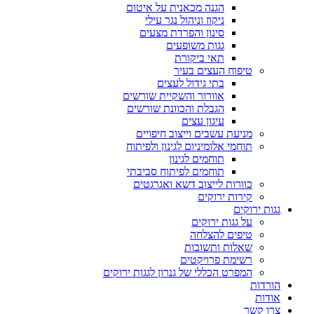
הגנה מכאנית על איטום
ניקוז וניהול נגר עילי
סינון והפרדת מצעים
גגות משופעים
תאי ביקורת
טיפוח העצים בעיר
בתי גידול לעצים
אוורור והשקיית שורשים
הגבלת והכוונת שורשים
עיגון עצים
מניעת עשבים וייצוב חיפויים
תוחמי אלומיניום לגינון ולפיתוח
תוחמים לגינון
תוחמים לפיתוח סביבתי
כוורות לייצוב דשא ואגרגטים
קירות ירוקים
גגות ירוקים
על גגות ירוקים
טיפים להצלחה
שאלות ותשובות
רשימת פרויקטים
המפרט הכללי של גנרון לגגות ירוקים
הורדות
אודות
צרו קשר