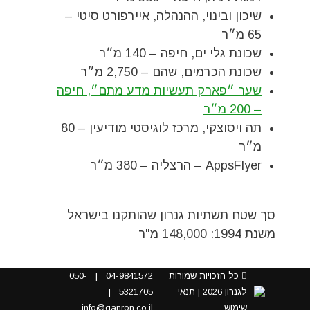
שיכון ובינוי, ההנהלה, איירפורט סיטי –
65 מ״ר
שכונת גלי ים, חיפה – 140 מ״ר
שכונת הכרמים, שהם – 2,750 מ״ר
שער ״פארק תעשיות מדע מתם״, חיפה
– 200 מ״ר
תה ויסוצקי, מרכז לוגיסטי מודיעין – 80
מ״ר
AppsFlyer – הרצליה – 380 מ״ר
סך שטח תשתיות גנרון שהותקנו בישראל
משנת 1994: 148,000 מ"ר
כל הזכויות שמורות
04-9841572
|
050-
לגנרון 2026 |
תנאי
5321705
|
שימוש
info@ganron.co.il