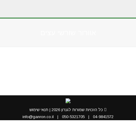
אוורור שורשי עצים
You are here:
כל הזכויות שמורות לגנרון 2026 |
תנאי שימוש
info@ganron.co.il
|
050-5321705
|
04-9841572