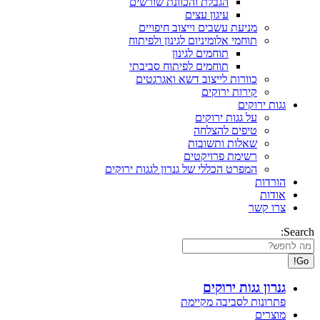
הגבלת והכוונת שורשים
עיגון עצים
מניעת עשבים וייצוב חיפויים
תוחמי אלומיניום לגינון ולפיתוח
תוחמים לגינון
תוחמים לפיתוח סביבתי
כוורות לייצוב דשא ואגרגטים
קירות ירוקים
גגות ירוקים
על גגות ירוקים
טיפים להצלחה
שאלות ותשובות
רשימת פרויקטים
המפרט הכללי של גנרון לגגות ירוקים
הורדות
אודות
צרו קשר
Search:
גנרון גגות ירוקים
פתרונות לסביבה מקיימת
מוצרים