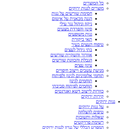
כל המוצרים
מוצרים לגגות ירוקים
חסימת שורשים על גגות
הגנה מכאנית על איטום
ניקוז וניהול נגר עילי
סינון והפרדת מצעים
גגות משופעים
תאי ביקורת
טיפוח העצים בעיר
בתי גידול לעצים
אוורור והשקיית שורשים
הגבלת והכוונת שורשים
עיגון עצים
מניעת עשבים וייצוב חיפויים
תוחמי אלומיניום לגינון ולפיתוח
תוחמים לגינון
תוחמים לפיתוח סביבתי
כוורות לייצוב דשא ואגרגטים
קירות ירוקים
גגות ירוקים
על גגות ירוקים
טיפים להצלחה
שאלות ותשובות
רשימת פרויקטים
המפרט הכללי של גנרון לגגות ירוקים