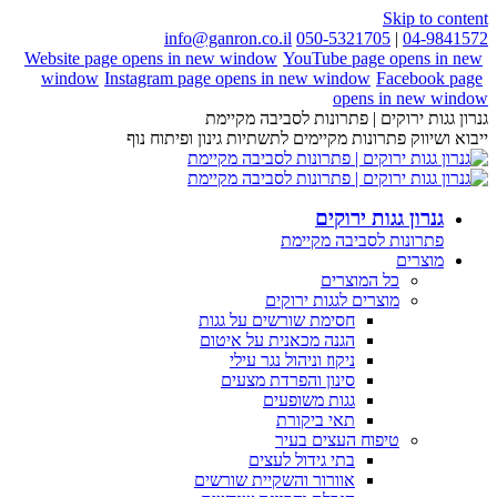
Skip to content
info@ganron.co.il
050-5321705
|
04-9841572
Website page opens in new window
YouTube page opens in new
window
Instagram page opens in new window
Facebook page
opens in new window
גנרון גגות ירוקים | פתרונות לסביבה מקיימת
ייבוא ושיווק פתרונות מקיימים לתשתיות גינון ופיתוח נוף
גנרון גגות ירוקים
פתרונות לסביבה מקיימת
מוצרים
כל המוצרים
מוצרים לגגות ירוקים
חסימת שורשים על גגות
הגנה מכאנית על איטום
ניקוז וניהול נגר עילי
סינון והפרדת מצעים
גגות משופעים
תאי ביקורת
טיפוח העצים בעיר
בתי גידול לעצים
אוורור והשקיית שורשים