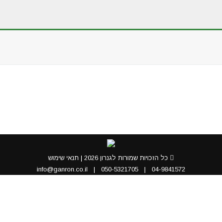
You are here:
כל הזכויות שמורות לגנרון 2026 |
תנאי שימוש
info@ganron.co.il
|
050-5321705
|
04-9841572