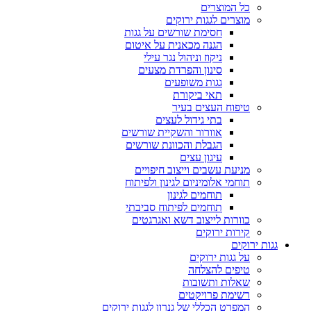
כל המוצרים
מוצרים לגגות ירוקים
חסימת שורשים על גגות
הגנה מכאנית על איטום
ניקוז וניהול נגר עילי
סינון והפרדת מצעים
גגות משופעים
תאי ביקורת
טיפוח העצים בעיר
בתי גידול לעצים
אוורור והשקיית שורשים
הגבלת והכוונת שורשים
עיגון עצים
מניעת עשבים וייצוב חיפויים
תוחמי אלומיניום לגינון ולפיתוח
תוחמים לגינון
תוחמים לפיתוח סביבתי
כוורות לייצוב דשא ואגרגטים
קירות ירוקים
גגות ירוקים
על גגות ירוקים
טיפים להצלחה
שאלות ותשובות
רשימת פרויקטים
המפרט הכללי של גנרון לגגות ירוקים