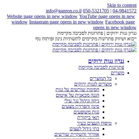
Skip to content
info@ganron.co.il
050-5321705
|
04-9841572
Website page opens in new window
YouTube page opens in new
window
Instagram page opens in new window
Facebook page
opens in new window
גנרון גגות ירוקים | פתרונות לסביבה מקיימת
ייבוא ושיווק פתרונות מקיימים לתשתיות גינון ופיתוח נוף
גנרון גגות ירוקים
פתרונות לסביבה מקיימת
מוצרים
כל המוצרים
מוצרים לגגות ירוקים
חסימת שורשים על גגות
הגנה מכאנית על איטום
ניקוז וניהול נגר עילי
סינון והפרדת מצעים
גגות משופעים
תאי ביקורת
טיפוח העצים בעיר
בתי גידול לעצים
אוורור והשקיית שורשים