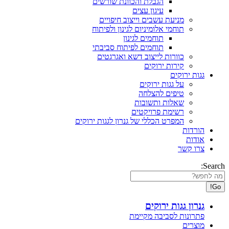
הגבלת והכוונת שורשים
עיגון עצים
מניעת עשבים וייצוב חיפויים
תוחמי אלומיניום לגינון ולפיתוח
תוחמים לגינון
תוחמים לפיתוח סביבתי
כוורות לייצוב דשא ואגרגטים
קירות ירוקים
גגות ירוקים
על גגות ירוקים
טיפים להצלחה
שאלות ותשובות
רשימת פרויקטים
המפרט הכללי של גנרון לגגות ירוקים
הורדות
אודות
צרו קשר
Search:
גנרון גגות ירוקים
פתרונות לסביבה מקיימת
מוצרים