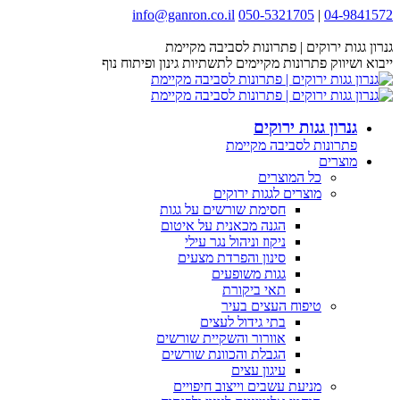
Skip
info@ganron.co.il
050-5321705
|
04-9841572
Facebook
Instagram
YouTube
Website
to
page
page
content
page
page
גנרון גגות ירוקים | פתרונות לסביבה מקיימת
opens
opens
opens
opens
ייבוא ושיווק פתרונות מקיימים לתשתיות גינון ופיתוח נוף
in
in
in
in
new
new
new
new
window
window
window
window
גנרון גגות ירוקים
פתרונות לסביבה מקיימת
מוצרים
כל המוצרים
מוצרים לגגות ירוקים
חסימת שורשים על גגות
הגנה מכאנית על איטום
ניקוז וניהול נגר עילי
סינון והפרדת מצעים
גגות משופעים
תאי ביקורת
טיפוח העצים בעיר
בתי גידול לעצים
אוורור והשקיית שורשים
הגבלת והכוונת שורשים
עיגון עצים
מניעת עשבים וייצוב חיפויים