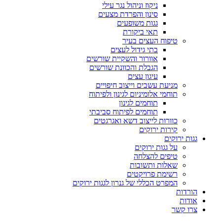
ניקוז וניהול נגר עילי
סינון והפרדת מצעים
גגות משופעים
תאי ביקורת
טיפוח העצים בעיר
בתי גידול לעצים
אוורור והשקיית שורשים
הגבלת והכוונת שורשים
עיגון עצים
מניעת עשבים וייצוב חיפויים
תוחמי אלומיניום לגינון ולפיתוח
תוחמים לגינון
תוחמים לפיתוח סביבתי
כוורות לייצוב דשא ואגרגטים
קירות ירוקים
גגות ירוקים
על גגות ירוקים
טיפים להצלחה
שאלות ותשובות
רשימת פרויקטים
המפרט הכללי של גנרון לגגות ירוקים
הורדות
אודות
צרו קשר