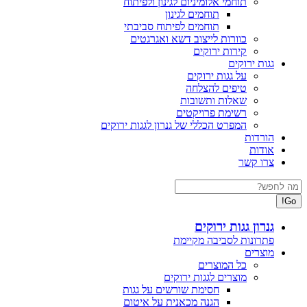
תוחמי אלומיניום לגינון ולפיתוח
תוחמים לגינון
תוחמים לפיתוח סביבתי
כוורות לייצוב דשא ואגרגטים
קירות ירוקים
גגות ירוקים
על גגות ירוקים
טיפים להצלחה
שאלות ותשובות
רשימת פרויקטים
המפרט הכללי של גנרון לגגות ירוקים
הורדות
אודות
צרו קשר
Search:
גנרון גגות ירוקים
פתרונות לסביבה מקיימת
מוצרים
כל המוצרים
מוצרים לגגות ירוקים
חסימת שורשים על גגות
הגנה מכאנית על איטום