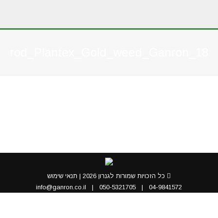
Prod_Plantex_Gold_weed_Ganron_18
You are here:
כל הזכויות שמורות לגנרון 2026 |
תנאי שימוש
info@ganron.co.il
|
050-5321705
|
04-9841572