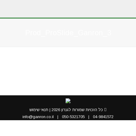
Prod_ProSlide_Ganron_3
You are here:
כל הזכויות שמורות לגנרון 2026 |
תנאי שימוש
info@ganron.co.il
|
050-5321705
|
04-9841572