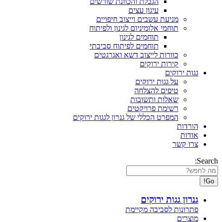
הגבלת והכוונת שורשים
עיגון עצים
מניעת עשבים וייצוב חיפויים
תוחמי אלומיניום לגינון ולפיתוח
תוחמים לגינון
תוחמים לפיתוח סביבתי
כוורות לייצוב דשא ואגרגטים
קירות ירוקים
גגות ירוקים
על גגות ירוקים
טיפים להצלחה
שאלות ותשובות
רשימת פרויקטים
המפרט הכללי של גנרון לגגות ירוקים
הורדות
אודות
צרו קשר
Search:
גנרון גגות ירוקים
פתרונות לסביבה מקיימת
מוצרים