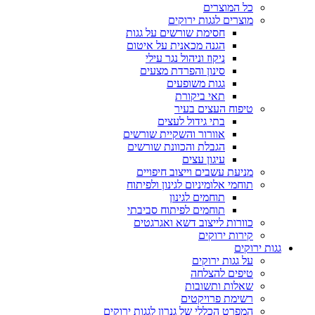
כל המוצרים
מוצרים לגגות ירוקים
חסימת שורשים על גגות
הגנה מכאנית על איטום
ניקוז וניהול נגר עילי
סינון והפרדת מצעים
גגות משופעים
תאי ביקורת
טיפוח העצים בעיר
בתי גידול לעצים
אוורור והשקיית שורשים
הגבלת והכוונת שורשים
עיגון עצים
מניעת עשבים וייצוב חיפויים
תוחמי אלומיניום לגינון ולפיתוח
תוחמים לגינון
תוחמים לפיתוח סביבתי
כוורות לייצוב דשא ואגרגטים
קירות ירוקים
גגות ירוקים
על גגות ירוקים
טיפים להצלחה
שאלות ותשובות
רשימת פרויקטים
המפרט הכללי של גנרון לגגות ירוקים