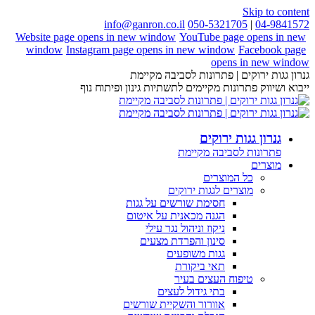
Skip to content
info@ganron.co.il
050-5321705
|
04-9841572
Website page opens in new window
YouTube page opens in new
window
Instagram page opens in new window
Facebook page
opens in new window
גנרון גגות ירוקים | פתרונות לסביבה מקיימת
ייבוא ושיווק פתרונות מקיימים לתשתיות גינון ופיתוח נוף
גנרון גגות ירוקים
פתרונות לסביבה מקיימת
מוצרים
כל המוצרים
מוצרים לגגות ירוקים
חסימת שורשים על גגות
הגנה מכאנית על איטום
ניקוז וניהול נגר עילי
סינון והפרדת מצעים
גגות משופעים
תאי ביקורת
טיפוח העצים בעיר
בתי גידול לעצים
אוורור והשקיית שורשים