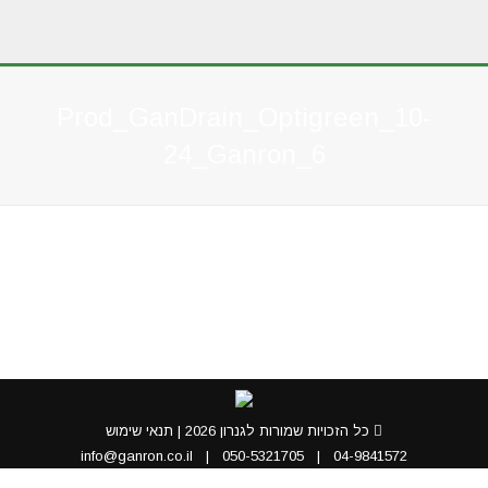
Prod_GanDrain_Optigreen_10-
24_Ganron_6
You are here:
כל הזכויות שמורות לגנרון 2026 |
תנאי שימוש
info@ganron.co.il
|
050-5321705
|
04-9841572