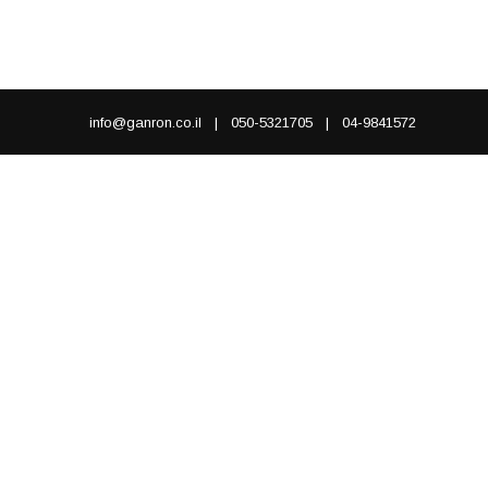
info@ganron.co.il
|
050-5321705
|
04-9841572