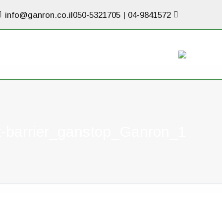
info@ganron.co.il
050-5321705
|
04-9841572
ot-barrier_ganstop_Ganron_1