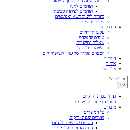
תוחמי אלומיניום לגינון ולפיתוח
תוחמים לגינון
תוחמים לפיתוח סביבתי
כוורות לייצוב דשא ואגרגטים
קירות ירוקים
גגות ירוקים
על גגות ירוקים
טיפים להצלחה
שאלות ותשובות
רשימת פרויקטים
המפרט הכללי של גנרון לגגות ירוקים
הורדות
אודות
צרו קשר
Search:
גנרון גגות ירוקים
פתרונות לסביבה מקיימת
מוצרים
כל המוצרים
מוצרים לגגות ירוקים
חסימת שורשים על גגות
הגנה מכאנית על איטום