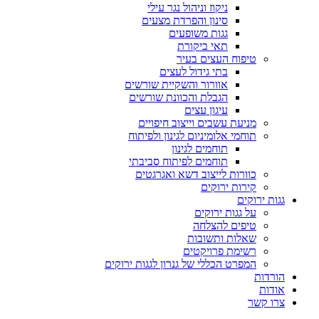
ניקוז וניהול נגר עילי
סינון והפרדת מצעים
גגות משופעים
תאי ביקורת
טיפוח העצים בעיר
בתי גידול לעצים
אוורור והשקיית שורשים
הגבלת והכוונת שורשים
עיגון עצים
מניעת עשבים וייצוב חיפויים
תוחמי אלומיניום לגינון ולפיתוח
תוחמים לגינון
תוחמים לפיתוח סביבתי
כוורות לייצוב דשא ואגרגטים
קירות ירוקים
גגות ירוקים
על גגות ירוקים
טיפים להצלחה
שאלות ותשובות
רשימת פרויקטים
המפרט הכללי של גנרון לגגות ירוקים
הורדות
אודות
צרו קשר