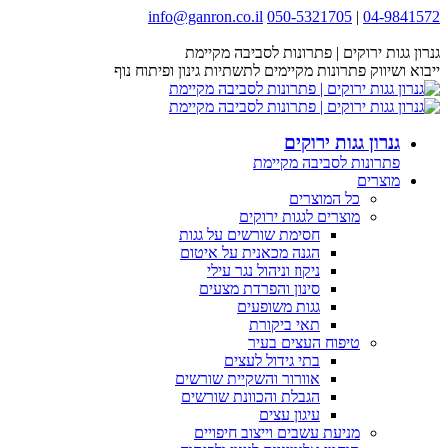
Skip
info@ganron.co.il
050-5321705
|
04-9841572
Facebook
Instagram
YouTube
Website
to
page
page
content
page
page
גנרון גגות ירוקים | פתרונות לסביבה מקיימת
opens
opens
opens
opens
ייבוא ושיווק פתרונות מקיימים לתשתיות גינון ופיתוח נוף
in
in
in
in
new
new
new
new
window
window
window
window
גנרון גגות ירוקים
פתרונות לסביבה מקיימת
מוצרים
כל המוצרים
מוצרים לגגות ירוקים
חסימת שורשים על גגות
הגנה מכאנית על איטום
ניקוז וניהול נגר עילי
סינון והפרדת מצעים
גגות משופעים
תאי ביקורת
טיפוח העצים בעיר
בתי גידול לעצים
אוורור והשקיית שורשים
הגבלת והכוונת שורשים
עיגון עצים
מניעת עשבים וייצוב חיפויים