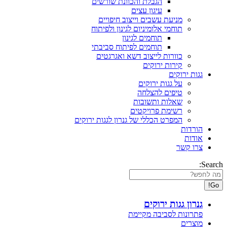
הגבלת והכוונת שורשים
עיגון עצים
מניעת עשבים וייצוב חיפויים
תוחמי אלומיניום לגינון ולפיתוח
תוחמים לגינון
תוחמים לפיתוח סביבתי
כוורות לייצוב דשא ואגרגטים
קירות ירוקים
גגות ירוקים
על גגות ירוקים
טיפים להצלחה
שאלות ותשובות
רשימת פרויקטים
המפרט הכללי של גנרון לגגות ירוקים
הורדות
אודות
צרו קשר
Search:
גנרון גגות ירוקים
פתרונות לסביבה מקיימת
מוצרים