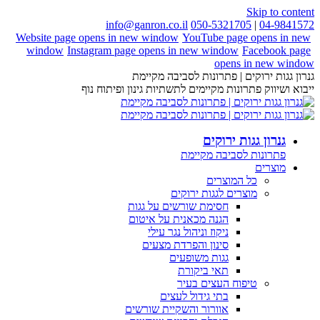
Skip to content
info@ganron.co.il
050-5321705
|
04-9841572
Website page opens in new window
YouTube page opens in new
window
Instagram page opens in new window
Facebook page
opens in new window
גנרון גגות ירוקים | פתרונות לסביבה מקיימת
ייבוא ושיווק פתרונות מקיימים לתשתיות גינון ופיתוח נוף
גנרון גגות ירוקים
פתרונות לסביבה מקיימת
מוצרים
כל המוצרים
מוצרים לגגות ירוקים
חסימת שורשים על גגות
הגנה מכאנית על איטום
ניקוז וניהול נגר עילי
סינון והפרדת מצעים
גגות משופעים
תאי ביקורת
טיפוח העצים בעיר
בתי גידול לעצים
אוורור והשקיית שורשים