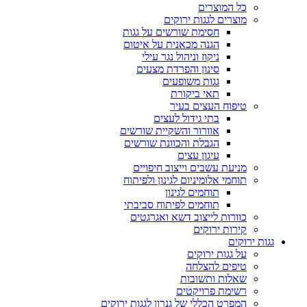
כל המוצרים
מוצרים לגגות ירוקים
חסימת שורשים על גגות
הגנה מכאנית על איטום
ניקוז וניהול נגר עילי
סינון והפרדת מצעים
גגות משופעים
תאי ביקורת
טיפוח העצים בעיר
בתי גידול לעצים
אוורור והשקיית שורשים
הגבלת והכוונת שורשים
עיגון עצים
מניעת עשבים וייצוב חיפויים
תוחמי אלומיניום לגינון ולפיתוח
תוחמים לגינון
תוחמים לפיתוח סביבתי
כוורות לייצוב דשא ואגרגטים
קירות ירוקים
גגות ירוקים
על גגות ירוקים
טיפים להצלחה
שאלות ותשובות
רשימת פרויקטים
המפרט הכללי של גנרון לגגות ירוקים