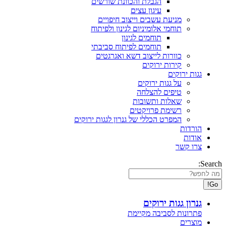
הגבלת והכוונת שורשים
עיגון עצים
מניעת עשבים וייצוב חיפויים
תוחמי אלומיניום לגינון ולפיתוח
תוחמים לגינון
תוחמים לפיתוח סביבתי
כוורות לייצוב דשא ואגרגטים
קירות ירוקים
גגות ירוקים
על גגות ירוקים
טיפים להצלחה
שאלות ותשובות
רשימת פרויקטים
המפרט הכללי של גנרון לגגות ירוקים
הורדות
אודות
צרו קשר
Search:
גנרון גגות ירוקים
פתרונות לסביבה מקיימת
מוצרים