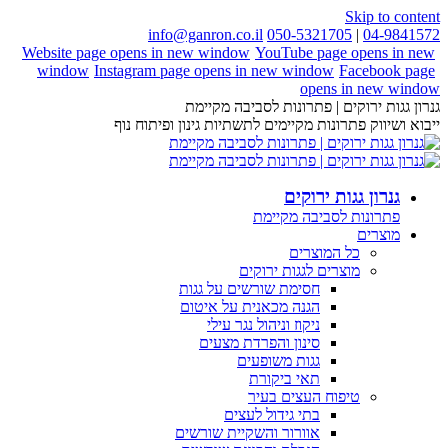
Skip to content
info@ganron.co.il
050-5321705
|
04-9841572
Website page opens in new window
YouTube page opens in new
window
Instagram page opens in new window
Facebook page
opens in new window
גנרון גגות ירוקים | פתרונות לסביבה מקיימת
ייבוא ושיווק פתרונות מקיימים לתשתיות גינון ופיתוח נוף
גנרון גגות ירוקים
פתרונות לסביבה מקיימת
מוצרים
כל המוצרים
מוצרים לגגות ירוקים
חסימת שורשים על גגות
הגנה מכאנית על איטום
ניקוז וניהול נגר עילי
סינון והפרדת מצעים
גגות משופעים
תאי ביקורת
טיפוח העצים בעיר
בתי גידול לעצים
אוורור והשקיית שורשים