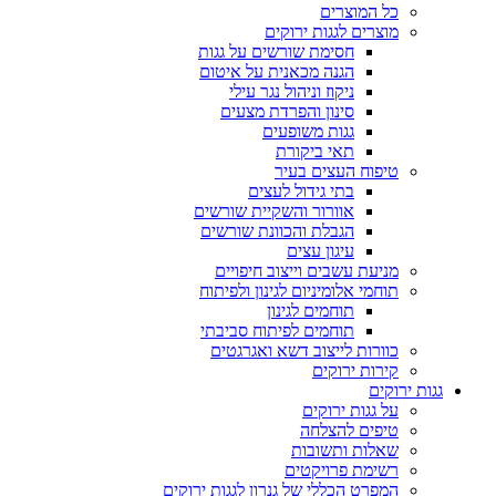
כל המוצרים
מוצרים לגגות ירוקים
חסימת שורשים על גגות
הגנה מכאנית על איטום
ניקוז וניהול נגר עילי
סינון והפרדת מצעים
גגות משופעים
תאי ביקורת
טיפוח העצים בעיר
בתי גידול לעצים
אוורור והשקיית שורשים
הגבלת והכוונת שורשים
עיגון עצים
מניעת עשבים וייצוב חיפויים
תוחמי אלומיניום לגינון ולפיתוח
תוחמים לגינון
תוחמים לפיתוח סביבתי
כוורות לייצוב דשא ואגרגטים
קירות ירוקים
גגות ירוקים
על גגות ירוקים
טיפים להצלחה
שאלות ותשובות
רשימת פרויקטים
המפרט הכללי של גנרון לגגות ירוקים