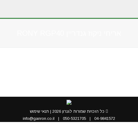
אריחי ניקוז גנדריין RONY RGP40
You are here:
כל הזכויות שמורות לגנרון 2026 |
תנאי שימוש
info@ganron.co.il
|
050-5321705
|
04-9841572