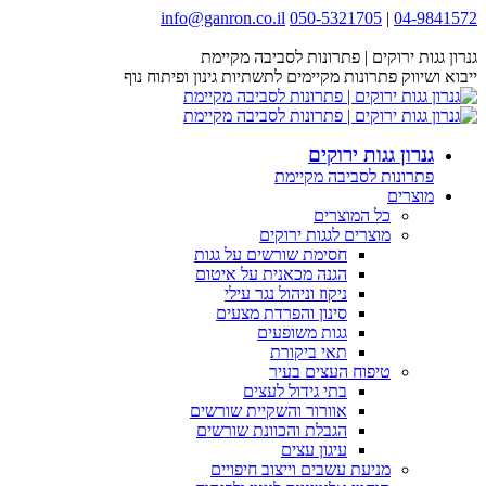
Skip
info@ganron.co.il
050-5321705
|
04-9841572
Facebook
Instagram
YouTube
Website
to
page
page
content
page
page
גנרון גגות ירוקים | פתרונות לסביבה מקיימת
opens
opens
opens
opens
ייבוא ושיווק פתרונות מקיימים לתשתיות גינון ופיתוח נוף
in
in
in
in
new
new
new
new
window
window
window
window
גנרון גגות ירוקים
פתרונות לסביבה מקיימת
מוצרים
כל המוצרים
מוצרים לגגות ירוקים
חסימת שורשים על גגות
הגנה מכאנית על איטום
ניקוז וניהול נגר עילי
סינון והפרדת מצעים
גגות משופעים
תאי ביקורת
טיפוח העצים בעיר
בתי גידול לעצים
אוורור והשקיית שורשים
הגבלת והכוונת שורשים
עיגון עצים
מניעת עשבים וייצוב חיפויים