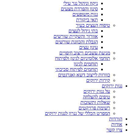
ניקוז וניהול נגר עילי
סינון והפרדת מצעים
גגות משופעים
תאי ביקורת
טיפוח העצים בעיר
בתי גידול לעצים
אוורור והשקיית שורשים
הגבלת והכוונת שורשים
עיגון עצים
מניעת עשבים וייצוב חיפויים
תוחמי אלומיניום לגינון ולפיתוח
תוחמים לגינון
תוחמים לפיתוח סביבתי
כוורות לייצוב דשא ואגרגטים
קירות ירוקים
גגות ירוקים
על גגות ירוקים
טיפים להצלחה
שאלות ותשובות
רשימת פרויקטים
המפרט הכללי של גנרון לגגות ירוקים
הורדות
אודות
צרו קשר