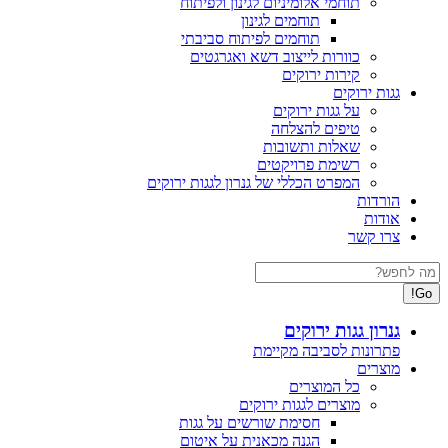
תוחמי אלומיניום לגינון ולפיתוח
תוחמים לגינון
תוחמים לפיתוח סביבתי
כוורות לייצוב דשא ואגרגטים
קירות ירוקים
גגות ירוקים
על גגות ירוקים
טיפים להצלחה
שאלות ותשובות
רשימת פרויקטים
המפרט הכללי של גנרון לגגות ירוקים
הורדות
אודות
צרו קשר
Search:
גנרון גגות ירוקים
פתרונות לסביבה מקיימת
מוצרים
כל המוצרים
מוצרים לגגות ירוקים
חסימת שורשים על גגות
הגנה מכאנית על איטום