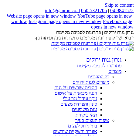
Skip to content
info@ganron.co.il
050-5321705
|
04-9841572
Website page opens in new window
YouTube page opens in new
window
Instagram page opens in new window
Facebook page
opens in new window
גנרון גגות ירוקים | פתרונות לסביבה מקיימת
ייבוא ושיווק פתרונות מקיימים לתשתיות גינון ופיתוח נוף
גנרון גגות ירוקים
פתרונות לסביבה מקיימת
מוצרים
כל המוצרים
מוצרים לגגות ירוקים
חסימת שורשים על גגות
הגנה מכאנית על איטום
ניקוז וניהול נגר עילי
סינון והפרדת מצעים
גגות משופעים
תאי ביקורת
טיפוח העצים בעיר
בתי גידול לעצים
אוורור והשקיית שורשים