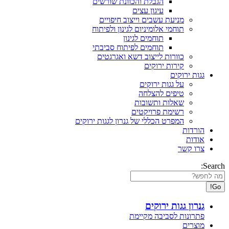
הגבלת והכוונת שורשים
עיגון עצים
מניעת עשבים וייצוב חיפויים
תוחמי אלומיניום לגינון ולפיתוח
תוחמים לגינון
תוחמים לפיתוח סביבתי
כוורות לייצוב דשא ואגרגטים
קירות ירוקים
גגות ירוקים
על גגות ירוקים
טיפים להצלחה
שאלות ותשובות
רשימת פרויקטים
המפרט הכללי של גנרון לגגות ירוקים
הורדות
אודות
צרו קשר
Search:
גנרון גגות ירוקים
פתרונות לסביבה מקיימת
מוצרים