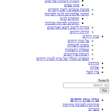
הגבלת והכוונת שורשים
עיגון עצים
מניעת עשבים וייצוב חיפויים
תוחמי אלומיניום לגינון ולפיתוח
תוחמים לגינון
תוחמים לפיתוח סביבתי
כוורות לייצוב דשא ואגרגטים
קירות ירוקים
גגות ירוקים
על גגות ירוקים
טיפים להצלחה
שאלות ותשובות
רשימת פרויקטים
המפרט הכללי של גנרון לגגות ירוקים
הורדות
אודות
צרו קשר
Search:
גנרון גגות ירוקים
פתרונות לסביבה מקיימת
מוצרים