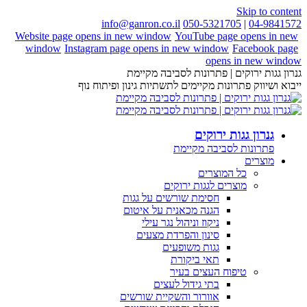
Skip to content
info@ganron.co.il
050-5321705
|
04-9841572
Website page opens in new window
YouTube page opens in new
window
Instagram page opens in new window
Facebook page
opens in new window
גנרון גגות ירוקים | פתרונות לסביבה מקיימת
ייבוא ושיווק פתרונות מקיימים לתשתיות גינון ופיתוח נוף
גנרון גגות ירוקים
פתרונות לסביבה מקיימת
מוצרים
כל המוצרים
מוצרים לגגות ירוקים
חסימת שורשים על גגות
הגנה מכאנית על איטום
ניקוז וניהול נגר עילי
סינון והפרדת מצעים
גגות משופעים
תאי ביקורת
טיפוח העצים בעיר
בתי גידול לעצים
אוורור והשקיית שורשים