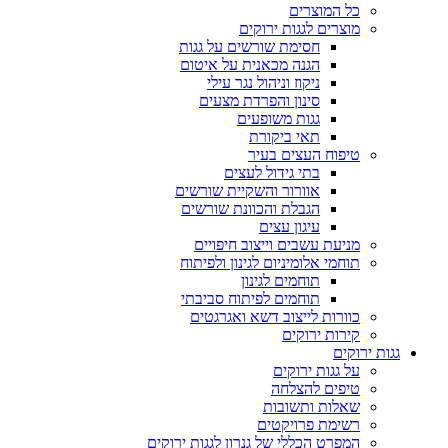
כל המוצרים
מוצרים לגגות ירוקים
חסימת שורשים על גגות
הגנה מכאנית על איטום
ניקוז וניהול נגר עילי
סינון והפרדת מצעים
גגות משופעים
תאי ביקורת
טיפוח העצים בעיר
בתי גידול לעצים
אוורור והשקיית שורשים
הגבלת והכוונת שורשים
עיגון עצים
מניעת עשבים וייצוב חיפויים
תוחמי אלומיניום לגינון ולפיתוח
תוחמים לגינון
תוחמים לפיתוח סביבתי
כוורות לייצוב דשא ואגרגטים
קירות ירוקים
גגות ירוקים
על גגות ירוקים
טיפים להצלחה
שאלות ותשובות
רשימת פרויקטים
המפרט הכללי של גנרון לגגות ירוקים