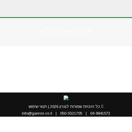
תדהר בניה בע״מ
You are here:
כל הזכויות שמורות לגנרון 2026 |
תנאי שימוש
info@ganron.co.il
|
050-5321705
|
04-9841572