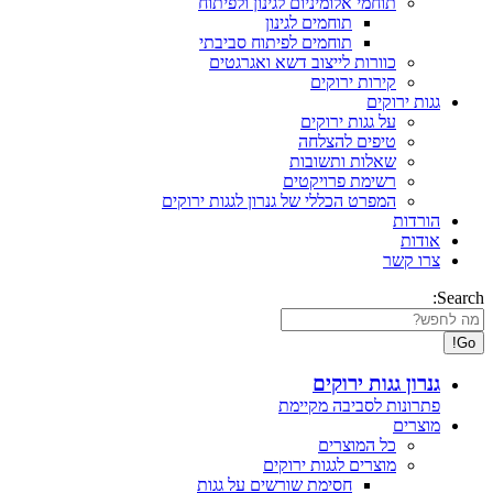
תוחמי אלומיניום לגינון ולפיתוח
תוחמים לגינון
תוחמים לפיתוח סביבתי
כוורות לייצוב דשא ואגרגטים
קירות ירוקים
גגות ירוקים
על גגות ירוקים
טיפים להצלחה
שאלות ותשובות
רשימת פרויקטים
המפרט הכללי של גנרון לגגות ירוקים
הורדות
אודות
צרו קשר
Search:
גנרון גגות ירוקים
פתרונות לסביבה מקיימת
מוצרים
כל המוצרים
מוצרים לגגות ירוקים
חסימת שורשים על גגות