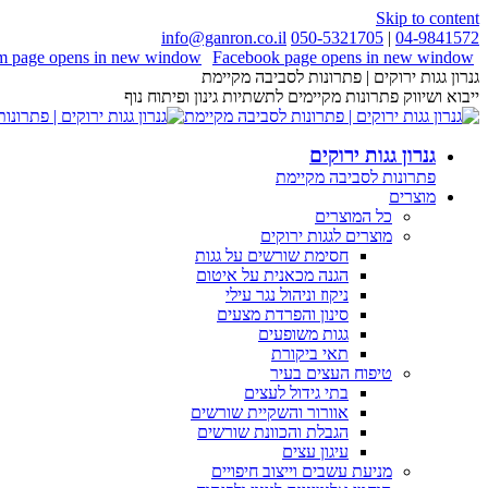
Skip to content
info@ganron.co.il
050-5321705
|
04-9841572
am page opens in new window
Facebook page opens in new window
גנרון גגות ירוקים | פתרונות לסביבה מקיימת
ייבוא ושיווק פתרונות מקיימים לתשתיות גינון ופיתוח נוף
גנרון גגות ירוקים
פתרונות לסביבה מקיימת
מוצרים
כל המוצרים
מוצרים לגגות ירוקים
חסימת שורשים על גגות
הגנה מכאנית על איטום
ניקוז וניהול נגר עילי
סינון והפרדת מצעים
גגות משופעים
תאי ביקורת
טיפוח העצים בעיר
בתי גידול לעצים
אוורור והשקיית שורשים
הגבלת והכוונת שורשים
עיגון עצים
מניעת עשבים וייצוב חיפויים