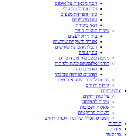
הגנה מכאנית על איטום
ניקוז וניהול נגר עילי
סינון והפרדת מצעים
גגות משופעים
תאי ביקורת
טיפוח העצים בעיר
בתי גידול לעצים
אוורור והשקיית שורשים
הגבלת והכוונת שורשים
עיגון עצים
מניעת עשבים וייצוב חיפויים
תוחמי אלומיניום לגינון ולפיתוח
תוחמים לגינון
תוחמים לפיתוח סביבתי
כוורות לייצוב דשא ואגרגטים
קירות ירוקים
גגות ירוקים
על גגות ירוקים
טיפים להצלחה
שאלות ותשובות
רשימת פרויקטים
המפרט הכללי של גנרון לגגות ירוקים
הורדות
אודות
צרו קשר