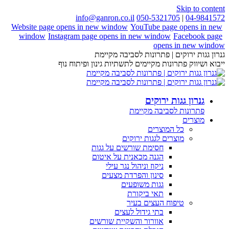
Skip to content
info@ganron.co.il
050-5321705
|
04-9841572
Website page opens in new window
YouTube page opens in new
window
Instagram page opens in new window
Facebook page
opens in new window
גנרון גגות ירוקים | פתרונות לסביבה מקיימת
ייבוא ושיווק פתרונות מקיימים לתשתיות גינון ופיתוח נוף
גנרון גגות ירוקים
פתרונות לסביבה מקיימת
מוצרים
כל המוצרים
מוצרים לגגות ירוקים
חסימת שורשים על גגות
הגנה מכאנית על איטום
ניקוז וניהול נגר עילי
סינון והפרדת מצעים
גגות משופעים
תאי ביקורת
טיפוח העצים בעיר
בתי גידול לעצים
אוורור והשקיית שורשים