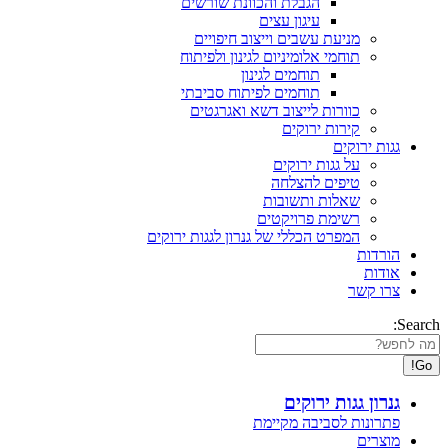
הגבלת והכוונת שורשים
עיגון עצים
מניעת עשבים וייצוב חיפויים
תוחמי אלומיניום לגינון ולפיתוח
תוחמים לגינון
תוחמים לפיתוח סביבתי
כוורות לייצוב דשא ואגרגטים
קירות ירוקים
גגות ירוקים
על גגות ירוקים
טיפים להצלחה
שאלות ותשובות
רשימת פרויקטים
המפרט הכללי של גנרון לגגות ירוקים
הורדות
אודות
צרו קשר
Search:
גנרון גגות ירוקים
פתרונות לסביבה מקיימת
מוצרים