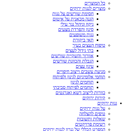
כל המוצרים
מוצרים לגגות ירוקים
חסימת שורשים על גגות
הגנה מכאנית על איטום
ניקוז וניהול נגר עילי
סינון והפרדת מצעים
גגות משופעים
תאי ביקורת
טיפוח העצים בעיר
בתי גידול לעצים
אוורור והשקיית שורשים
הגבלת והכוונת שורשים
עיגון עצים
מניעת עשבים וייצוב חיפויים
תוחמי אלומיניום לגינון ולפיתוח
תוחמים לגינון
תוחמים לפיתוח סביבתי
כוורות לייצוב דשא ואגרגטים
קירות ירוקים
גגות ירוקים
על גגות ירוקים
טיפים להצלחה
שאלות ותשובות
רשימת פרויקטים
המפרט הכללי של גנרון לגגות ירוקים