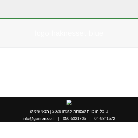
logo-haknesset-blue
You are here:
כל הזכויות שמורות לגנרון 2026 |
תנאי שימוש
info@ganron.co.il
|
050-5321705
|
04-9841572