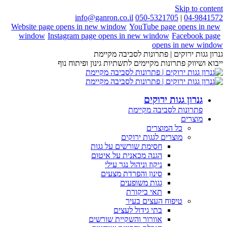
Skip to content
info@ganron.co.il
050-5321705
|
04-9841572
Website page opens in new window
YouTube page opens in new
window
Instagram page opens in new window
Facebook page
opens in new window
גנרון גגות ירוקים | פתרונות לסביבה מקיימת
ייבוא ושיווק פתרונות מקיימים לתשתיות גינון ופיתוח נוף
גנרון גגות ירוקים
פתרונות לסביבה מקיימת
מוצרים
כל המוצרים
מוצרים לגגות ירוקים
חסימת שורשים על גגות
הגנה מכאנית על איטום
ניקוז וניהול נגר עילי
סינון והפרדת מצעים
גגות משופעים
תאי ביקורת
טיפוח העצים בעיר
בתי גידול לעצים
אוורור והשקיית שורשים