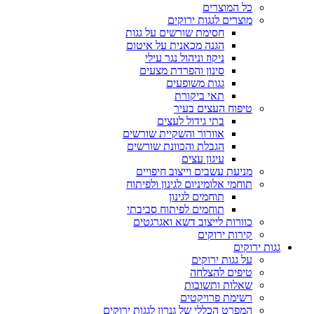
כל המוצרים
מוצרים לגגות ירוקים
חסימת שורשים על גגות
הגנה מכאנית על איטום
ניקוז וניהול נגר עילי
סינון והפרדת מצעים
גגות משופעים
תאי ביקורת
טיפוח העצים בעיר
בתי גידול לעצים
אוורור והשקיית שורשים
הגבלת והכוונת שורשים
עיגון עצים
מניעת עשבים וייצוב חיפויים
תוחמי אלומיניום לגינון ולפיתוח
תוחמים לגינון
תוחמים לפיתוח סביבתי
כוורות לייצוב דשא ואגרגטים
קירות ירוקים
גגות ירוקים
על גגות ירוקים
טיפים להצלחה
שאלות ותשובות
רשימת פרויקטים
המפרט הכללי של גנרון לגגות ירוקים