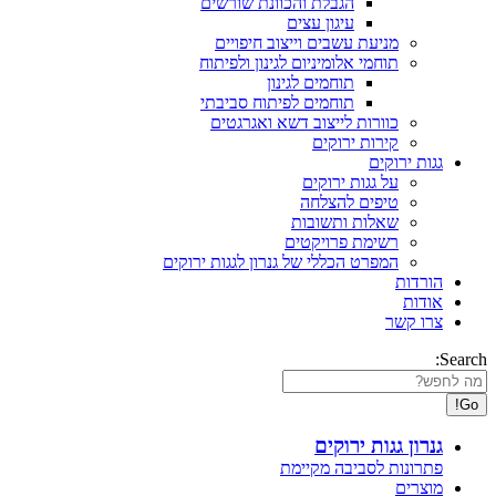
הגבלת והכוונת שורשים
עיגון עצים
מניעת עשבים וייצוב חיפויים
תוחמי אלומיניום לגינון ולפיתוח
תוחמים לגינון
תוחמים לפיתוח סביבתי
כוורות לייצוב דשא ואגרגטים
קירות ירוקים
גגות ירוקים
על גגות ירוקים
טיפים להצלחה
שאלות ותשובות
רשימת פרויקטים
המפרט הכללי של גנרון לגגות ירוקים
הורדות
אודות
צרו קשר
Search:
גנרון גגות ירוקים
פתרונות לסביבה מקיימת
מוצרים