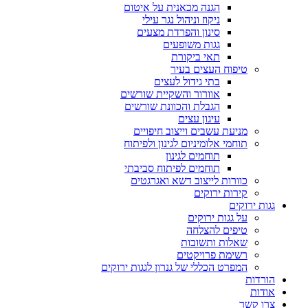
הגנה מכאנית על איטום
ניקוז וניהול נגר עילי
סינון והפרדת מצעים
גגות משופעים
תאי ביקורת
טיפוח העצים בעיר
בתי גידול לעצים
אוורור והשקיית שורשים
הגבלת והכוונת שורשים
עיגון עצים
מניעת עשבים וייצוב חיפויים
תוחמי אלומיניום לגינון ולפיתוח
תוחמים לגינון
תוחמים לפיתוח סביבתי
כוורות לייצוב דשא ואגרגטים
קירות ירוקים
גגות ירוקים
על גגות ירוקים
טיפים להצלחה
שאלות ותשובות
רשימת פרויקטים
המפרט הכללי של גנרון לגגות ירוקים
הורדות
אודות
צרו קשר