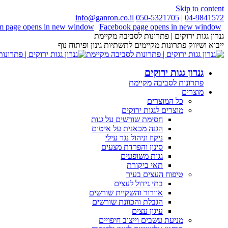
Skip to content
info@ganron.co.il
050-5321705
|
04-9841572
am page opens in new window
Facebook page opens in new window
גנרון גגות ירוקים | פתרונות לסביבה מקיימת
ייבוא ושיווק פתרונות מקיימים לתשתיות גינון ופיתוח נוף
גנרון גגות ירוקים
פתרונות לסביבה מקיימת
מוצרים
כל המוצרים
מוצרים לגגות ירוקים
חסימת שורשים על גגות
הגנה מכאנית על איטום
ניקוז וניהול נגר עילי
סינון והפרדת מצעים
גגות משופעים
תאי ביקורת
טיפוח העצים בעיר
בתי גידול לעצים
אוורור והשקיית שורשים
הגבלת והכוונת שורשים
עיגון עצים
מניעת עשבים וייצוב חיפויים