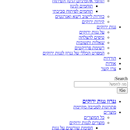
תוחמי אלומיניום לגינון ולפיתוח
תוחמים לגינון
תוחמים לפיתוח סביבתי
כוורות לייצוב דשא ואגרגטים
קירות ירוקים
גגות ירוקים
על גגות ירוקים
טיפים להצלחה
שאלות ותשובות
רשימת פרויקטים
המפרט הכללי של גנרון לגגות ירוקים
הורדות
אודות
צרו קשר
Search:
גנרון גגות ירוקים
פתרונות לסביבה מקיימת
מוצרים
כל המוצרים
מוצרים לגגות ירוקים
חסימת שורשים על גגות