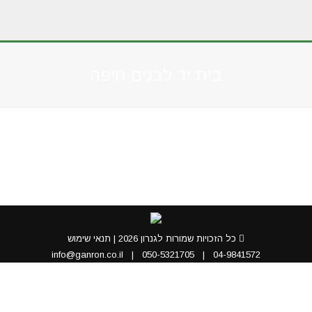
בית יד לבנים חיפה
You are here:
כל הזכויות שמורות לגנרון 2026 |
תנאי שימוש
info@ganron.co.il
|
050-5321705
|
04-9841572