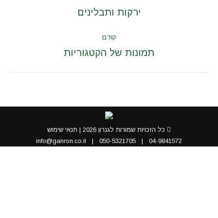
navigation
Next
ירקות ותבלינים
album:
קודם
Previous
תמונות של הקטגוריות
album:
כל הזכויות שמורות לגנרון 2026 |
תנאי שימוש
info@ganron.co.il
|
050-5321705
|
04-9841572