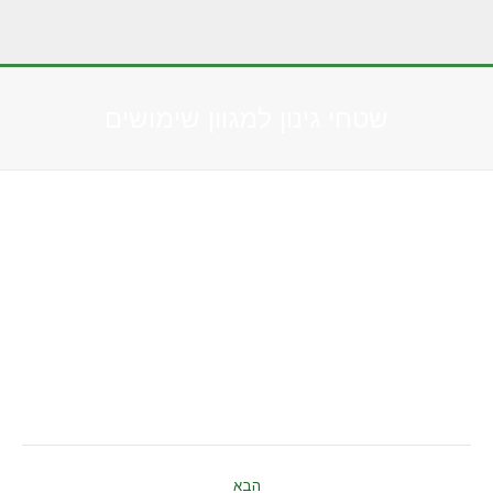
שטחי גינון למגוון שימושים
You are here:
Album
הבא