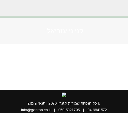
קניוני עזריאלי
You are here:
כל הזכויות שמורות לגנרון 2026 |
תנאי שימוש
info@ganron.co.il
|
050-5321705
|
04-9841572