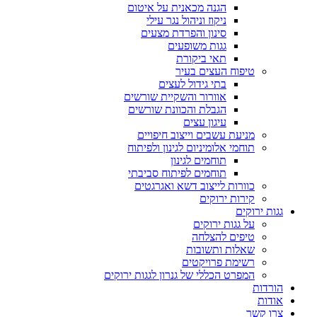
הגנה מכאנית על איטום
ניקוז וניהול נגר עילי
סינון והפרדת מצעים
גגות משופעים
תאי ביקורת
טיפוח העצים בעיר
בתי גידול לעצים
אוורור והשקיית שורשים
הגבלת והכוונת שורשים
עיגון עצים
מניעת עשבים וייצוב חיפויים
תוחמי אלומיניום לגינון ולפיתוח
תוחמים לגינון
תוחמים לפיתוח סביבתי
כוורות לייצוב דשא ואגרגטים
קירות ירוקים
גגות ירוקים
על גגות ירוקים
טיפים להצלחה
שאלות ותשובות
רשימת פרויקטים
המפרט הכללי של גנרון לגגות ירוקים
הורדות
אודות
צרו קשר