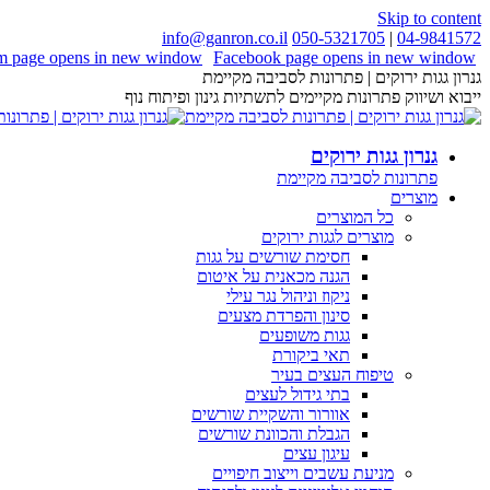
Skip to content
info@ganron.co.il
050-5321705
|
04-9841572
am page opens in new window
Facebook page opens in new window
גנרון גגות ירוקים | פתרונות לסביבה מקיימת
ייבוא ושיווק פתרונות מקיימים לתשתיות גינון ופיתוח נוף
גנרון גגות ירוקים
פתרונות לסביבה מקיימת
מוצרים
כל המוצרים
מוצרים לגגות ירוקים
חסימת שורשים על גגות
הגנה מכאנית על איטום
ניקוז וניהול נגר עילי
סינון והפרדת מצעים
גגות משופעים
תאי ביקורת
טיפוח העצים בעיר
בתי גידול לעצים
אוורור והשקיית שורשים
הגבלת והכוונת שורשים
עיגון עצים
מניעת עשבים וייצוב חיפויים