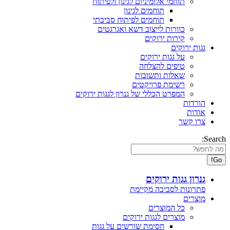
תוחמי אלומיניום לגינון ולפיתוח
תוחמים לגינון
תוחמים לפיתוח סביבתי
כוורות לייצוב דשא ואגרגטים
קירות ירוקים
גגות ירוקים
על גגות ירוקים
טיפים להצלחה
שאלות ותשובות
רשימת פרויקטים
המפרט הכללי של גנרון לגגות ירוקים
הורדות
אודות
צרו קשר
Search:
גנרון גגות ירוקים
פתרונות לסביבה מקיימת
מוצרים
כל המוצרים
מוצרים לגגות ירוקים
חסימת שורשים על גגות