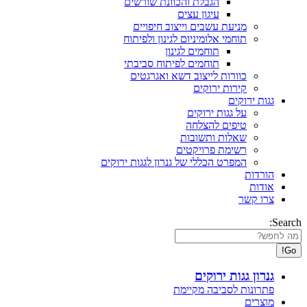
הגבלת והכוונת שורשים
עיגון עצים
מניעת עשבים וייצוב חיפויים
תוחמי אלומיניום לגינון ולפיתוח
תוחמים לגינון
תוחמים לפיתוח סביבתי
כוורות לייצוב דשא ואגרגטים
קירות ירוקים
גגות ירוקים
על גגות ירוקים
טיפים להצלחה
שאלות ותשובות
רשימת פרויקטים
המפרט הכללי של גנרון לגגות ירוקים
הורדות
אודות
צרו קשר
Search:
גנרון גגות ירוקים
פתרונות לסביבה מקיימת
מוצרים