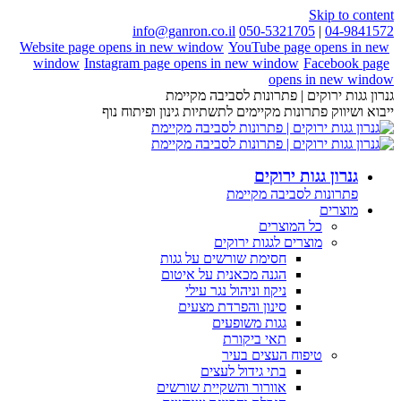
Skip to content
info@ganron.co.il
050-5321705
|
04-9841572
Website page opens in new window
YouTube page opens in new
window
Instagram page opens in new window
Facebook page
opens in new window
גנרון גגות ירוקים | פתרונות לסביבה מקיימת
ייבוא ושיווק פתרונות מקיימים לתשתיות גינון ופיתוח נוף
גנרון גגות ירוקים
פתרונות לסביבה מקיימת
מוצרים
כל המוצרים
מוצרים לגגות ירוקים
חסימת שורשים על גגות
הגנה מכאנית על איטום
ניקוז וניהול נגר עילי
סינון והפרדת מצעים
גגות משופעים
תאי ביקורת
טיפוח העצים בעיר
בתי גידול לעצים
אוורור והשקיית שורשים