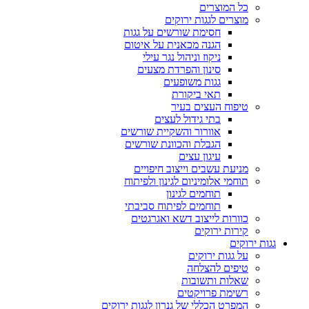
כל המוצרים
מוצרים לגגות ירוקים
חסימת שורשים על גגות
הגנה מכאנית על איטום
ניקוז וניהול נגר עילי
סינון והפרדת מצעים
גגות משופעים
תאי ביקורת
טיפוח העצים בעיר
בתי גידול לעצים
אוורור והשקיית שורשים
הגבלת והכוונת שורשים
עיגון עצים
מניעת עשבים וייצוב חיפויים
תוחמי אלומיניום לגינון ולפיתוח
תוחמים לגינון
תוחמים לפיתוח סביבתי
כוורות לייצוב דשא ואגרגטים
קירות ירוקים
גגות ירוקים
על גגות ירוקים
טיפים להצלחה
שאלות ותשובות
רשימת פרויקטים
המפרט הכללי של גנרון לגגות ירוקים