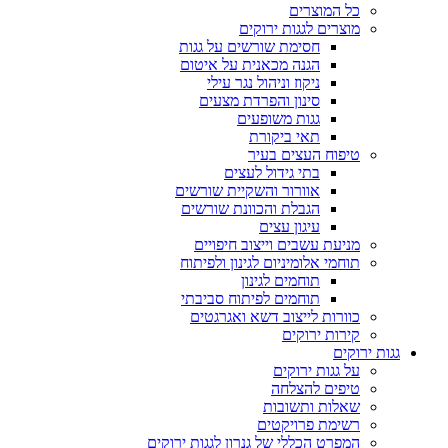
כל המוצרים
מוצרים לגגות ירוקים
חסימת שורשים על גגות
הגנה מכאנית על איטום
ניקוז וניהול נגר עילי
סינון והפרדת מצעים
גגות משופעים
תאי ביקורת
טיפוח העצים בעיר
בתי גידול לעצים
אוורור והשקיית שורשים
הגבלת והכוונת שורשים
עיגון עצים
מניעת עשבים וייצוב חיפויים
תוחמי אלומיניום לגינון ולפיתוח
תוחמים לגינון
תוחמים לפיתוח סביבתי
כוורות לייצוב דשא ואגרגטים
קירות ירוקים
גגות ירוקים
על גגות ירוקים
טיפים להצלחה
שאלות ותשובות
רשימת פרויקטים
המפרט הכללי של גנרון לגגות ירוקים