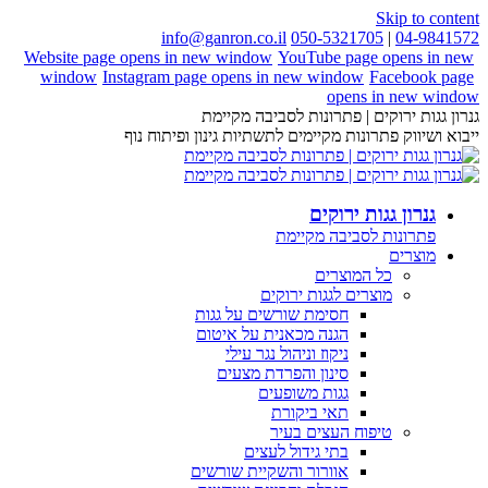
Skip to content
info@ganron.co.il
050-5321705
|
04-9841572
Website page opens in new window
YouTube page opens in new
window
Instagram page opens in new window
Facebook page
opens in new window
גנרון גגות ירוקים | פתרונות לסביבה מקיימת
ייבוא ושיווק פתרונות מקיימים לתשתיות גינון ופיתוח נוף
גנרון גגות ירוקים
פתרונות לסביבה מקיימת
מוצרים
כל המוצרים
מוצרים לגגות ירוקים
חסימת שורשים על גגות
הגנה מכאנית על איטום
ניקוז וניהול נגר עילי
סינון והפרדת מצעים
גגות משופעים
תאי ביקורת
טיפוח העצים בעיר
בתי גידול לעצים
אוורור והשקיית שורשים