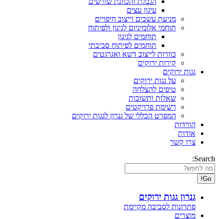
הגבלת והכוונת שורשים
עיגון עצים
מניעת עשבים וייצוב חיפויים
תוחמי אלומיניום לגינון ולפיתוח
תוחמים לגינון
תוחמים לפיתוח סביבתי
כוורות לייצוב דשא ואגרגטים
קירות ירוקים
גגות ירוקים
על גגות ירוקים
טיפים להצלחה
שאלות ותשובות
רשימת פרויקטים
המפרט הכללי של גנרון לגגות ירוקים
הורדות
אודות
צרו קשר
Search:
גנרון גגות ירוקים
פתרונות לסביבה מקיימת
מוצרים