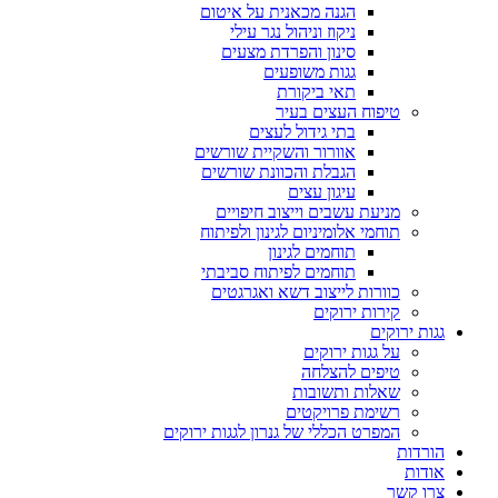
הגנה מכאנית על איטום
ניקוז וניהול נגר עילי
סינון והפרדת מצעים
גגות משופעים
תאי ביקורת
טיפוח העצים בעיר
בתי גידול לעצים
אוורור והשקיית שורשים
הגבלת והכוונת שורשים
עיגון עצים
מניעת עשבים וייצוב חיפויים
תוחמי אלומיניום לגינון ולפיתוח
תוחמים לגינון
תוחמים לפיתוח סביבתי
כוורות לייצוב דשא ואגרגטים
קירות ירוקים
גגות ירוקים
על גגות ירוקים
טיפים להצלחה
שאלות ותשובות
רשימת פרויקטים
המפרט הכללי של גנרון לגגות ירוקים
הורדות
אודות
צרו קשר