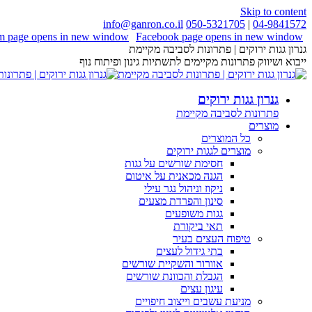
Skip to content
info@ganron.co.il
050-5321705
|
04-9841572
am page opens in new window
Facebook page opens in new window
גנרון גגות ירוקים | פתרונות לסביבה מקיימת
ייבוא ושיווק פתרונות מקיימים לתשתיות גינון ופיתוח נוף
גנרון גגות ירוקים
פתרונות לסביבה מקיימת
מוצרים
כל המוצרים
מוצרים לגגות ירוקים
חסימת שורשים על גגות
הגנה מכאנית על איטום
ניקוז וניהול נגר עילי
סינון והפרדת מצעים
גגות משופעים
תאי ביקורת
טיפוח העצים בעיר
בתי גידול לעצים
אוורור והשקיית שורשים
הגבלת והכוונת שורשים
עיגון עצים
מניעת עשבים וייצוב חיפויים