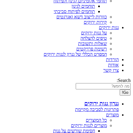
תוחמי אלומיניום לגינון ולפיתוח
תוחמים לגינון
תוחמים לפיתוח סביבתי
כוורות לייצוב דשא ואגרגטים
קירות ירוקים
גגות ירוקים
על גגות ירוקים
טיפים להצלחה
שאלות ותשובות
רשימת פרויקטים
המפרט הכללי של גנרון לגגות ירוקים
הורדות
אודות
צרו קשר
Search:
גנרון גגות ירוקים
פתרונות לסביבה מקיימת
מוצרים
כל המוצרים
מוצרים לגגות ירוקים
חסימת שורשים על גגות