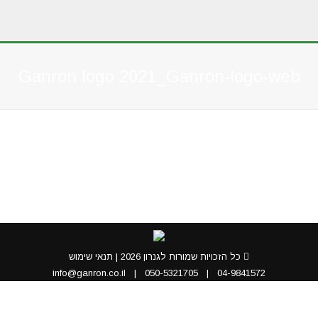
Ganron logo 2021_Ganron-logo-web
You are here:
כל הזכויות שמורות לגנרון 2026 |
תנאי שימוש
info@ganron.co.il
|
050-5321705
|
04-9841572