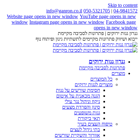
Skip to content
info@ganron.co.il
050-5321705
|
04-9841572
Website page opens in new window
YouTube page opens in new
window
Instagram page opens in new window
Facebook page
opens in new window
גנרון גגות ירוקים | פתרונות לסביבה מקיימת
ייבוא ושיווק פתרונות מקיימים לתשתיות גינון ופיתוח נוף
גנרון גגות ירוקים
פתרונות לסביבה מקיימת
מוצרים
כל המוצרים
מוצרים לגגות ירוקים
חסימת שורשים על גגות
הגנה מכאנית על איטום
ניקוז וניהול נגר עילי
סינון והפרדת מצעים
גגות משופעים
תאי ביקורת
טיפוח העצים בעיר
בתי גידול לעצים
אוורור והשקיית שורשים