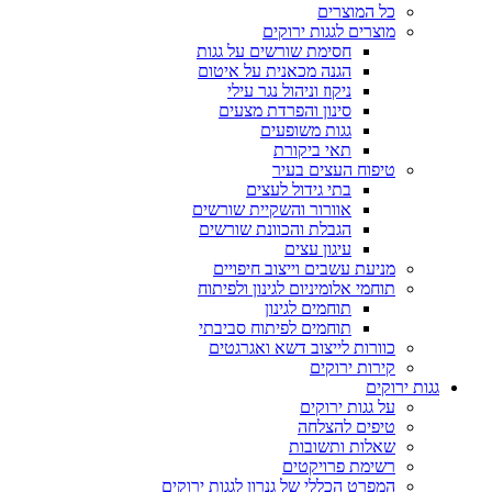
כל המוצרים
מוצרים לגגות ירוקים
חסימת שורשים על גגות
הגנה מכאנית על איטום
ניקוז וניהול נגר עילי
סינון והפרדת מצעים
גגות משופעים
תאי ביקורת
טיפוח העצים בעיר
בתי גידול לעצים
אוורור והשקיית שורשים
הגבלת והכוונת שורשים
עיגון עצים
מניעת עשבים וייצוב חיפויים
תוחמי אלומיניום לגינון ולפיתוח
תוחמים לגינון
תוחמים לפיתוח סביבתי
כוורות לייצוב דשא ואגרגטים
קירות ירוקים
גגות ירוקים
על גגות ירוקים
טיפים להצלחה
שאלות ותשובות
רשימת פרויקטים
המפרט הכללי של גנרון לגגות ירוקים