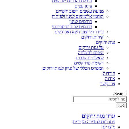
הגבלת והכוונת שורשים
עיגון עצים
מניעת עשבים וייצוב חיפויים
תוחמי אלומיניום לגינון ולפיתוח
תוחמים לגינון
תוחמים לפיתוח סביבתי
כוורות לייצוב דשא ואגרגטים
קירות ירוקים
גגות ירוקים
על גגות ירוקים
טיפים להצלחה
שאלות ותשובות
רשימת פרויקטים
המפרט הכללי של גנרון לגגות ירוקים
הורדות
אודות
צרו קשר
Search:
גנרון גגות ירוקים
פתרונות לסביבה מקיימת
מוצרים