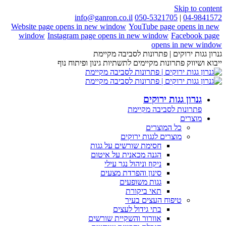
Skip to content
info@ganron.co.il
050-5321705
|
04-9841572
Website page opens in new window
YouTube page opens in new
window
Instagram page opens in new window
Facebook page
opens in new window
גנרון גגות ירוקים | פתרונות לסביבה מקיימת
ייבוא ושיווק פתרונות מקיימים לתשתיות גינון ופיתוח נוף
גנרון גגות ירוקים
פתרונות לסביבה מקיימת
מוצרים
כל המוצרים
מוצרים לגגות ירוקים
חסימת שורשים על גגות
הגנה מכאנית על איטום
ניקוז וניהול נגר עילי
סינון והפרדת מצעים
גגות משופעים
תאי ביקורת
טיפוח העצים בעיר
בתי גידול לעצים
אוורור והשקיית שורשים