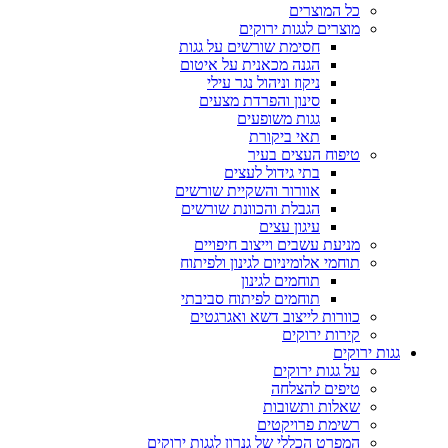
כל המוצרים
מוצרים לגגות ירוקים
חסימת שורשים על גגות
הגנה מכאנית על איטום
ניקוז וניהול נגר עילי
סינון והפרדת מצעים
גגות משופעים
תאי ביקורת
טיפוח העצים בעיר
בתי גידול לעצים
אוורור והשקיית שורשים
הגבלת והכוונת שורשים
עיגון עצים
מניעת עשבים וייצוב חיפויים
תוחמי אלומיניום לגינון ולפיתוח
תוחמים לגינון
תוחמים לפיתוח סביבתי
כוורות לייצוב דשא ואגרגטים
קירות ירוקים
גגות ירוקים
על גגות ירוקים
טיפים להצלחה
שאלות ותשובות
רשימת פרויקטים
המפרט הכללי של גנרון לגגות ירוקים