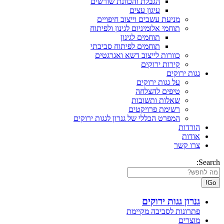
הגבלת והכוונת שורשים
עיגון עצים
מניעת עשבים וייצוב חיפויים
תוחמי אלומיניום לגינון ולפיתוח
תוחמים לגינון
תוחמים לפיתוח סביבתי
כוורות לייצוב דשא ואגרגטים
קירות ירוקים
גגות ירוקים
על גגות ירוקים
טיפים להצלחה
שאלות ותשובות
רשימת פרויקטים
המפרט הכללי של גנרון לגגות ירוקים
הורדות
אודות
צרו קשר
Search:
גנרון גגות ירוקים
פתרונות לסביבה מקיימת
מוצרים