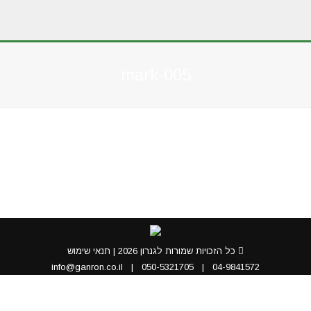
mark-005
You are here:
כל הזכויות שמורות לגנרון 2026 |
תנאי שימוש
info@ganron.co.il
|
050-5321705
|
04-9841572