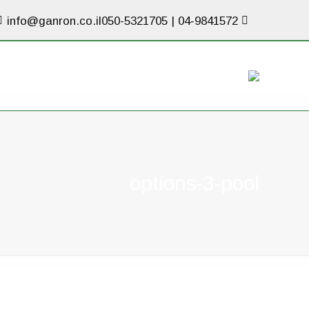
info@ganron.co.il
050-5321705
|
04-9841572
options-3-pool