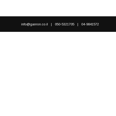
info@ganron.co.il
|
050-5321705
|
04-9841572